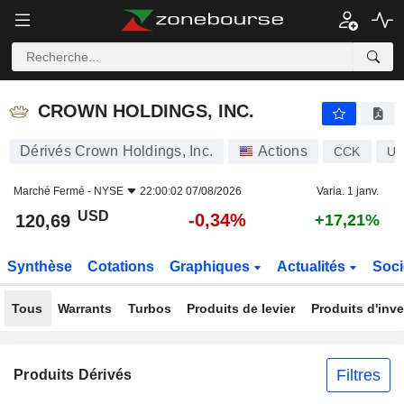
CROWN HOLDINGS, INC.
120,69
$
-0,34%
CROWN HOLDINGS, INC.
Dérivés Crown Holdings, Inc.
Actions
CCK
US
Marché Fermé -
NYSE
22:00:02 07/08/2026
Varia. 1 janv.
USD
-0,34%
120,69
+17,21%
Synthèse
Cotations
Graphiques
Actualités
Soci
Tous
Warrants
Turbos
Produits de levier
Produits d'inv
Filtres
Produits Dérivés