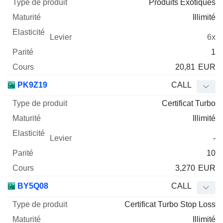
Produits Exotiques
Illimité
6x
1
20,81
EUR
PK9Z19
CALL
Certificat Turbo
Illimité
-
10
3,270
EUR
BY5Q08
CALL
Certificat Turbo Stop Loss
Illimité