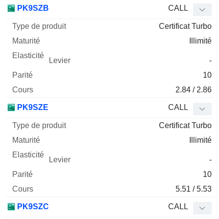
Type
PK9SZB
CALL
de
Certificat Turbo
Mnemo
Type
produit
Maturité
Elasticité
Levier
Parité
Co
Illimité
-
10
2.84 / 2.86
PK9SZE
CALL
Certificat Turbo
Illimité
-
10
5.51 / 5.53
PK9SZC
CALL