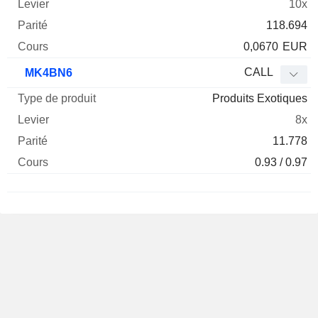
10x
118.694
0,0670
EUR
CALL
MK4BN6
Produits Exotiques
8x
11.778
0.93 / 0.97