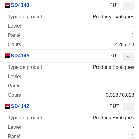
Type
SD4140
PUT
de
Produits Exotiques
Mnemo
Type
produit
Levier
Parité
Cours
-
1
2.28 / 2.3
SD414Y
PUT
Produits Exotiques
-
1
0.018 / 0.028
SD414Z
PUT
Produits Exotiques
-
1