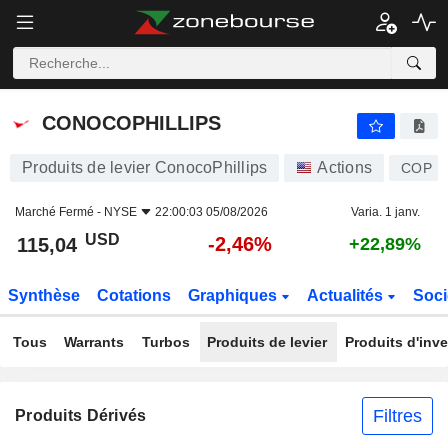
CONOCOPHILLIPS
115,04
$
-2,46%
CONOCOPHILLIPS
Produits de levier ConocoPhillips
Actions
COP
Marché Fermé -
NYSE
22:00:03 05/08/2026
Varia. 1 janv.
USD
-2,46%
115,04
+22,89%
Synthèse
Cotations
Graphiques
Actualités
Soci
Tous
Warrants
Turbos
Produits de levier
Produits d'inv
Filtres
Produits Dérivés