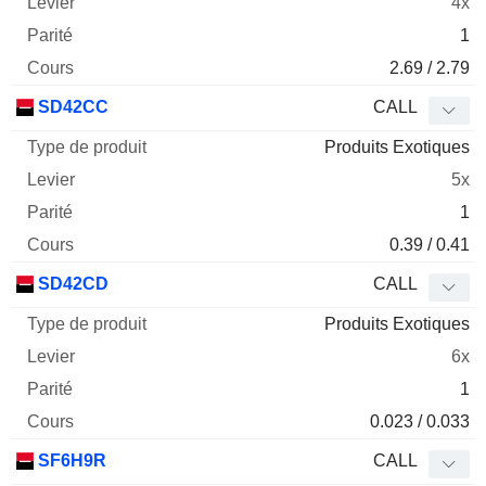
4x
1
2.69 / 2.79
SD42CC
CALL
Produits Exotiques
5x
1
0.39 / 0.41
SD42CD
CALL
Produits Exotiques
6x
1
0.023 / 0.033
SF6H9R
CALL