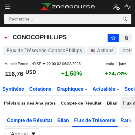
CONOCOPHILLIPS
116,76
$
+1,50%
CONOCOPHILLIPS
Flux de Trésorerie ConocoPhillips
Actions
COP
Marché Fermé -
NYSE
22:00:02 06/08/2026
Varia. 1 janv.
USD
+1,50%
116,76
+24,73%
Synthèse
Cotations
Graphiques
Actualités
Soci
Prévisions des Analystes
Compte de Résultat
Bilan
Flux d
Compte de Résultat
Bilan
Flux de Trésorerie
Ratios
Annuel