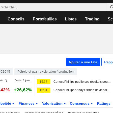
Conseils
Portefeuilles
Listes
Trading
Sc
Ajouter à une liste
Rapp
5C1045
Pétrole et gaz - exploration / production
ria. 5j.
Varia. 1 janv.
15:37
ConocoPhillips publie ses résultats pour le deuxième trimestre et le premier semestre clos le 30 juin 2026
,42%
+26,62%
15:31
ConocoPhillips : Andy O'Brien deviendra le PDG en septembre 2026
Société
Finances
Valorisation
Consensus
Ratings