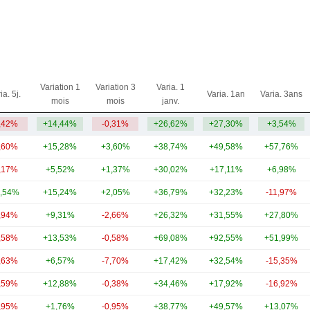
Variation 1
Variation 3
Varia. 1
ia. 5j.
Varia. 1an
Varia. 3ans
mois
mois
janv.
,42%
+14,44%
-0,31%
+26,62%
+27,30%
+3,54%
,60%
+15,28%
+3,60%
+38,74%
+49,58%
+57,76%
,17%
+5,52%
+1,37%
+30,02%
+17,11%
+6,98%
,54%
+15,24%
+2,05%
+36,79%
+32,23%
-11,97%
,94%
+9,31%
-2,66%
+26,32%
+31,55%
+27,80%
,58%
+13,53%
-0,58%
+69,08%
+92,55%
+51,99%
,63%
+6,57%
-7,70%
+17,42%
+32,54%
-15,35%
,59%
+12,88%
-0,38%
+34,46%
+17,92%
-16,92%
,95%
+1,76%
-0,95%
+38,77%
+49,57%
+13,07%