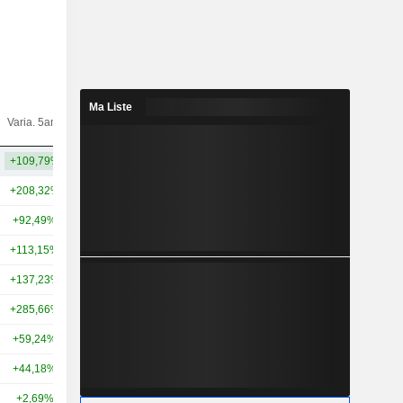
Ma Liste
Varia.
Varia. 5ans
Capi.($)
10ans
+109,79%
+185,21%
140 Md
+208,32%
+213,33%
93,27 Md
+92,49%
+50,60%
70,41 Md
+113,15%
-24,35%
53,52 Md
+137,23%
+102,67%
52,23 Md
+285,66%
+102,06%
51,07 Md
+59,24%
+6,99%
48,55 Md
+44,18%
+15,72%
42,62 Md
+2,69%
+110,98%
33,52 Md