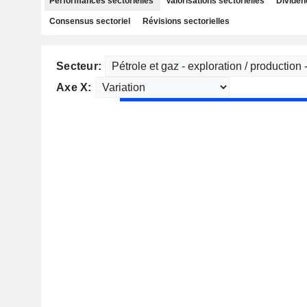
Performances sectorielles
Valorisations sectorielles
Dividen
Consensus sectoriel
Révisions sectorielles
Secteur:
Axe X: