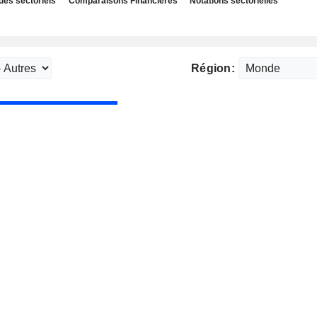
des sectoriels
Comparaisons Financières
Notations sectorielles
Région: