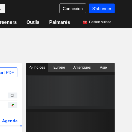
Connexion
S'abonner
reeners
Outils
Palmarès
Édition suisse
Indices
Europe
Amériques
Asie
ort PDF
CI
Agenda
Secteur
Dérivés
Fonds et ETFs