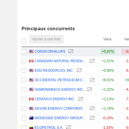
Principaux concurrents
Ajouter à une liste
Varia.
Var
CONOCOPHILLIPS
+0,97%
-0
CANADIAN NATURAL RESOURCES LIMITED
+1,51%
-2
EOG RESOURCES, INC.
+0,90%
-6
OCCIDENTAL PETROLEUM CORPORATION
+6,01%
+0
DIAMONDBACK ENERGY, INC.
+1,32%
-4
CENOVUS ENERGY INC.
+1,13%
-7
DEVON ENERGY CORPORATION
+1,76%
-2
WOODSIDE ENERGY GROUP LTD
-0,19%
-3
ECOPETROL S.A.
-1,33%
-0