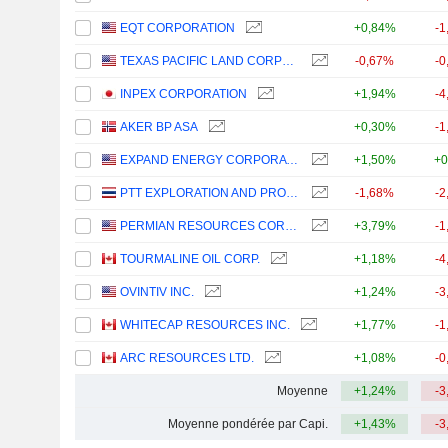
EQT CORPORATION
+0,84%
-1
TEXAS PACIFIC LAND CORPORATION
-0,67%
-0
INPEX CORPORATION
+1,94%
-4
AKER BP ASA
+0,30%
-1
EXPAND ENERGY CORPORATION
+1,50%
+0
PTT EXPLORATION AND PRODUCTION
-1,68%
-2
PERMIAN RESOURCES CORPORATION
+3,79%
-1
TOURMALINE OIL CORP.
+1,18%
-4
OVINTIV INC.
+1,24%
-3
WHITECAP RESOURCES INC.
+1,77%
-1
ARC RESOURCES LTD.
+1,08%
-0
Moyenne
+1,24%
-3
Moyenne pondérée par Capi.
+1,43%
-3