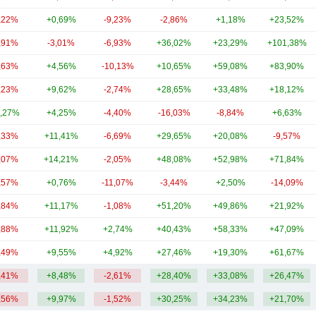
,22%
+0,69%
-9,23%
-2,86%
+1,18%
+23,52%
,91%
-3,01%
-6,93%
+36,02%
+23,29%
+101,38%
,63%
+4,56%
-10,13%
+10,65%
+59,08%
+83,90%
,23%
+9,62%
-2,74%
+28,65%
+33,48%
+18,12%
,27%
+4,25%
-4,40%
-16,03%
-8,84%
+6,63%
,33%
+11,41%
-6,69%
+29,65%
+20,08%
-9,57%
,07%
+14,21%
-2,05%
+48,08%
+52,98%
+71,84%
,57%
+0,76%
-11,07%
-3,44%
+2,50%
-14,09%
,84%
+11,17%
-1,08%
+51,20%
+49,86%
+21,92%
,88%
+11,92%
+2,74%
+40,43%
+58,33%
+47,09%
,49%
+9,55%
+4,92%
+27,46%
+19,30%
+61,67%
,41%
+8,48%
-2,61%
+28,40%
+33,08%
+26,47%
,56%
+9,97%
-1,52%
+30,25%
+34,23%
+21,70%