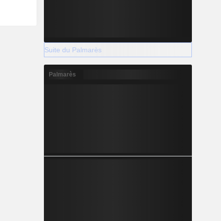
Suite du Palmarès
Palmarès