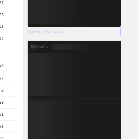
87
0,61
0,52
0,49
23
0,85
0,68
0,64
41
8,94
9
9,43
Suite du Palmarès
77
22,67
17,94
17,62
Palmarès
46
1,43
1,29
1,3
27
1,21
1,06
1,07
2,2
2
1,66
1,65
99
40,84
40,68
38,73
81
16,1
20,4
20,71
81
68,76
69,44
68,84
,02
-11,83
-8,36
-9,4