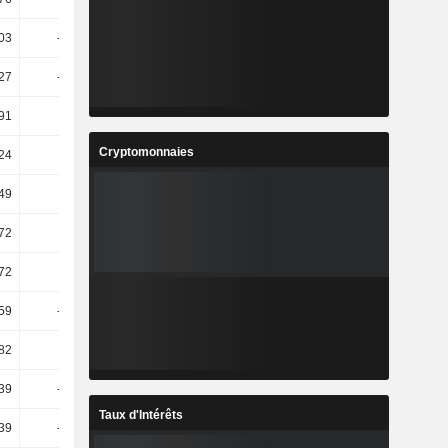
03
-37,82
-13,8
-18,69
27
-22,77
22,31
-13,17
91
14,68
29,4
3,54
Cryptomonnaies
,24
8,15
34,83
-1,24
49
2,23
28
-0,68
72
2,66
31,49
-0,48
72
2,66
31,49
-0,48
59
-29,49
0,8
-1,63
82
10,72
7,73
3,59
39
-65,99
22,68
12,29
Taux d'Intérêts
39
-64,07
20,85
12,08