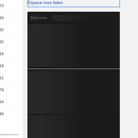
Espace mes listes
73
1,27
1,09
1,37
Palmarès
34
42,78
43,06
40,08
92
28,4
26,05
20,85
92
28,4
26,05
20,85
18
18,94
16,38
13,25
18
18,94
16,38
13,25
11
18,88
16,33
13,21
79
17,37
15,96
12,69
84
9,39
11,81
12,42
46
10,24
12,68
13,31