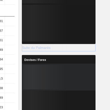
81
39,84
39,12
37,83
37
28,49
28,12
27,45
61
37,27
37,01
35,65
Suite du Palmarès
49
26,65
26,61
25,87
84
48,63
47,23
47,12
Devises / Forex
95
21,06
18,78
14,7
,5
32,08
31,52
28,86
88
17,66
16,05
14,18
49
0,78
1,03
0,99
23
0,52
0,78
0,71