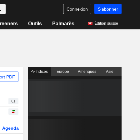
Connexion
S'abonner
reeners
Outils
Palmarès
Édition suisse
Indices
Europe
Amériques
Asie
ort PDF
CI
Agenda
Secteur
Dérivés
Fonds et ETFs