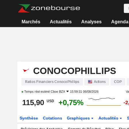
Marchés
Actualités
Analyses
Agenda
CONOCOPHILLIPS
Ratios Financiers ConocoPhillips
Actions
COP
Temps réel estimé
Cboe BZX
15:59:31 06/08/2026
Va
115,90
+0,75%
USD
-2
Synthèse
Cotations
Graphiques
Actualités