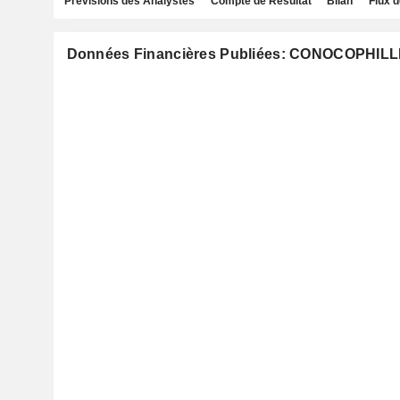
Prévisions des Analystes
Compte de Résultat
Bilan
Flux d
Données Financières Publiées: CONOCOPHILL