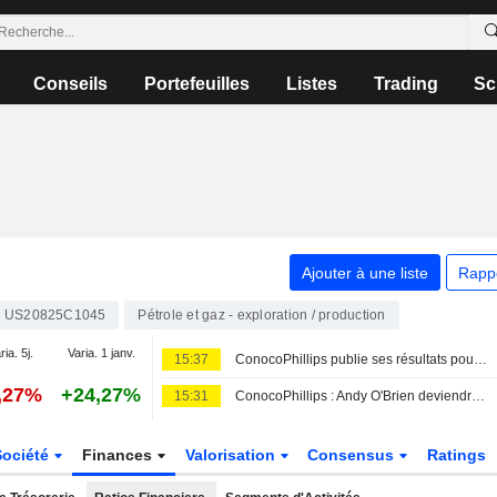
Conseils
Portefeuilles
Listes
Trading
Sc
Ajouter à une liste
Rapp
US20825C1045
Pétrole et gaz - exploration / production
ria. 5j.
Varia. 1 janv.
15:37
ConocoPhillips publie ses résultats pour le deuxième trimestre et le premier semestre clos le 30 juin 2026
,27%
+24,27%
15:31
ConocoPhillips : Andy O'Brien deviendra le PDG en septembre 2026
Société
Finances
Valorisation
Consensus
Ratings