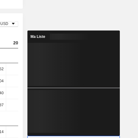
USD
Ma Liste
2023
2024
2025
52
10,82
8,4
6,42
04
15,31
11,55
8,78
40
22,53
16,21
12,36
87
22,45
16,16
12,32
14
48,73
49,05
46,18