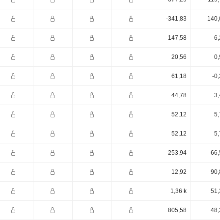
-341,83
140,
147,58
6,
20,56
0,
61,18
-0
44,78
3,
52,12
5,
52,12
5,
253,94
66,
12,92
90,
1,36 k
51,
805,58
48,