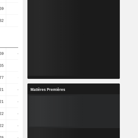
69
1,43
2,02
2,01
32
0,95
1,53
1,44
69
-28,19
-2,44
6,78
65
-28,8
-1,79
0,54
77
-29,11
-1,8
-0,6
Matières Premières
21
-39,87
-10,51
-14,5
21
-39,87
-10,51
-14,5
22
-41,34
-15,62
-13,6
22
-41,34
-15,62
-13,6
76
-40,28
-10,18
-15,09