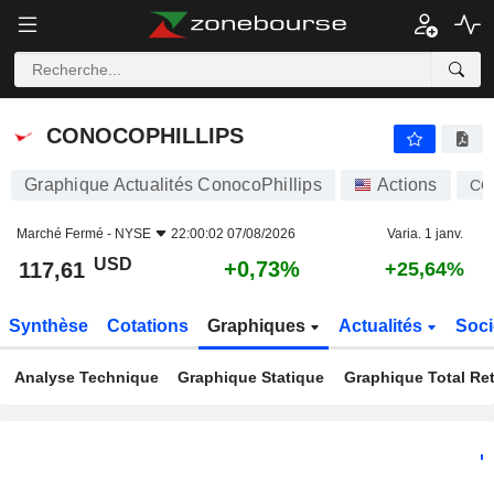
CONOCOPHILLIPS
117,61
$
+0,73%
CONOCOPHILLIPS
Graphique Actualités ConocoPhillips
Actions
CO
Marché Fermé -
NYSE
22:00:02 07/08/2026
Varia. 1 janv.
USD
+0,73%
117,61
+25,64%
Synthèse
Cotations
Graphiques
Actualités
Soci
Analyse Technique
Graphique Statique
Graphique Total Re