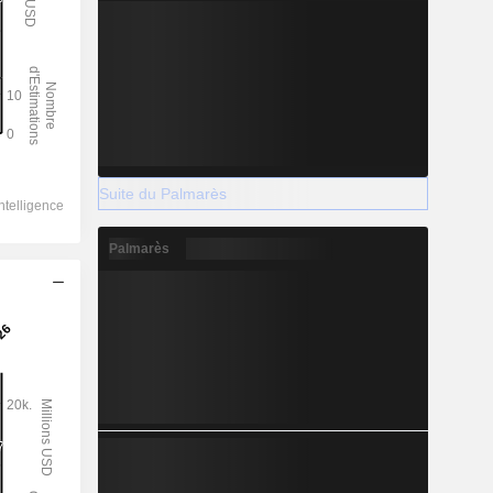
Suite du Palmarès
Palmarès