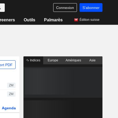
Connexion
S'abonner
reeners
Outils
Palmarès
Édition suisse
Indices
Europe
Amériques
Asie
ort PDF
ZM
ZM
Agenda
Secteur
Dérivés
Fonds et ETFs