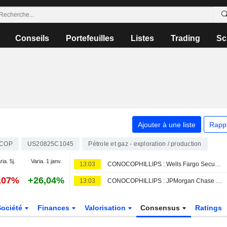
Conseils
Portefeuilles
Listes
Trading
Sc
Ajouter à une liste
Rapp
COP
US20825C1045
Pétrole et gaz - exploration / production
ria. 5j.
Varia. 1 janv.
13:03
CONOCOPHILLIPS : Wells Fargo Securities persiste à l'achat
,07%
+26,04%
13:03
CONOCOPHILLIPS : JPMorgan Chase maintient sa recommandation neutre
Société
Finances
Valorisation
Consensus
Ratings