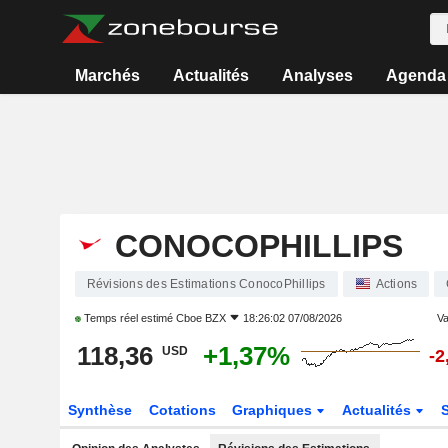
Marchés
Actualités
Analyses
Agenda
CONOCOPHILLIPS
Révisions des Estimations ConocoPhillips
Actions
Temps réel estimé
Cboe BZX
18:26:02 07/08/2026
Va
118,36
+1,37%
USD
-2
Synthèse
Cotations
Graphiques
Actualités