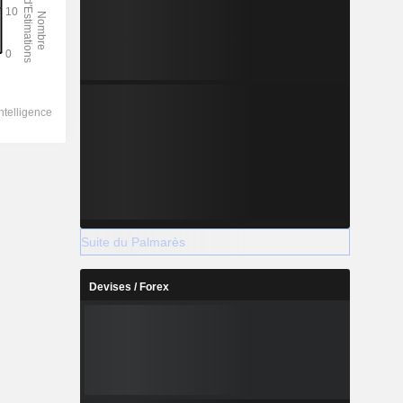
Suite du Palmarès
Devises / Forex