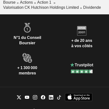
Bourse
Actions
Action 1
Valorisation CK Hutchison Holdings Limited
Dividende
N°1 du Conseil
+ de 20 ans
Boursier
à vos côtés
+ 1 300 000
membres