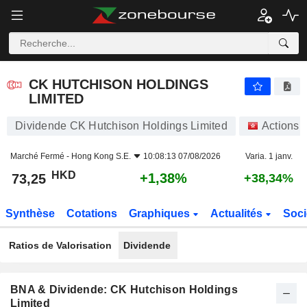
CK HUTCHISON HOLDINGS LIMITED
73,25
$
+1,38%
CK HUTCHISON HOLDINGS
LIMITED
Dividende CK Hutchison Holdings Limited
Actions
Marché Fermé -
Hong Kong S.E.
10:08:13 07/08/2026
Varia. 1 janv.
HKD
+1,38%
73,25
+38,34%
Synthèse
Cotations
Graphiques
Actualités
Soci
Ratios de Valorisation
Dividende
BNA & Dividende: CK Hutchison Holdings
Limited