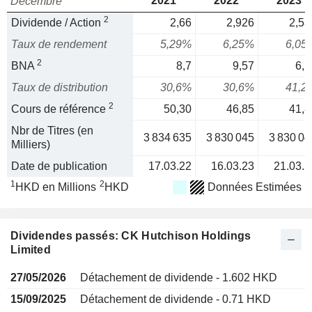
2021
2022
2023
Décembre
2
Dividende / Action
2,66
2,926
2,53
Taux de rendement
5,29%
6,25%
6,05
2
BNA
8,7
9,57
6,1
Taux de distribution
30,6%
30,6%
41,2
2
Cours de référence
50,30
46,85
41,8
Nbr de Titres (en
3 834 635
3 830 045
3 830 04
Milliers)
Date de publication
17.03.22
16.03.23
21.03.2
1
2
HKD en Millions
HKD
Données Estimées
Dividendes passés: CK Hutchison Holdings
Limited
27/05/2026
Détachement de dividende - 1.602 HKD
15/09/2025
Détachement de dividende - 0.71 HKD