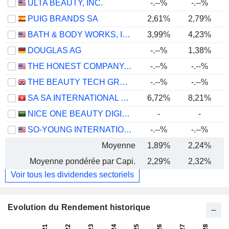
ULTA BEAUTY, INC.
-.--%
-.--%
PUIG BRANDS SA
2,61%
2,79%
BATH & BODY WORKS, INC.
3,99%
4,23%
DOUGLAS AG
-.--%
1,38%
THE HONEST COMPANY, INC.
-.--%
-.--%
THE BEAUTY TECH GROUP PLC
-.--%
-.--%
SA SA INTERNATIONAL HOLDINGS LIMITED
6,72%
8,21%
NICE ONE BEAUTY DIGITAL MARKETING COMPANY
-
-
SO-YOUNG INTERNATIONAL INC.
-.--%
-.--%
Moyenne
1,89%
2,24%
Moyenne pondérée par Capi.
2,29%
2,32%
Voir tous les dividendes sectoriels
Evolution du Rendement historique