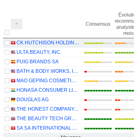
Évolutio
recomman
Consensus
analystes
mois
CK HUTCHISON HOLDINGS LIMITED
ULTA BEAUTY, INC.
PUIG BRANDS SA
BATH & BODY WORKS, INC.
MAO GEPING COSMETICS CO., LTD.
HONASA CONSUMER LIMITED
DOUGLAS AG
THE HONEST COMPANY, INC.
THE BEAUTY TECH GROUP PLC
SA SA INTERNATIONAL HOLDINGS LIMITED