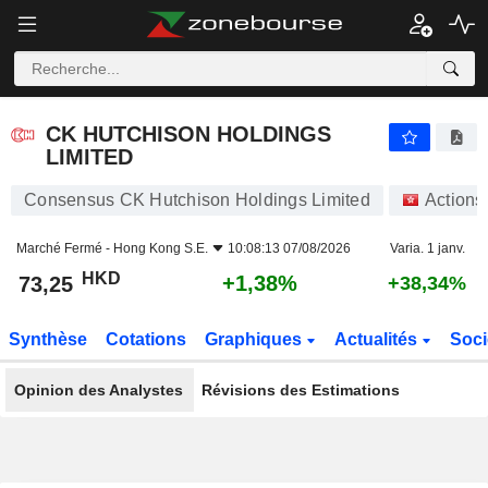
CK HUTCHISON HOLDINGS LIMITED
73,25
$
+1,38%
CK HUTCHISON HOLDINGS
LIMITED
Consensus CK Hutchison Holdings Limited
Actions
Marché Fermé -
Hong Kong S.E.
10:08:13 07/08/2026
Varia. 1 janv.
HKD
+1,38%
73,25
+38,34%
Synthèse
Cotations
Graphiques
Actualités
Soci
Opinion des Analystes
Révisions des Estimations