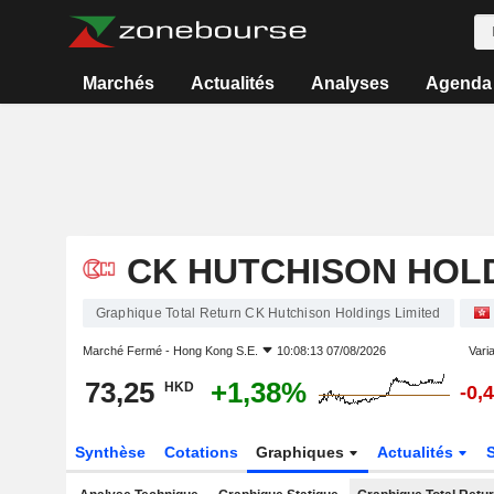
Marchés
Actualités
Analyses
Agenda
CK HUTCHISON HOLD
Graphique Total Return CK Hutchison Holdings Limited
Marché Fermé -
Hong Kong S.E.
10:08:13 07/08/2026
Varia
73,25
+1,38%
HKD
-0,
Synthèse
Cotations
Graphiques
Actualités