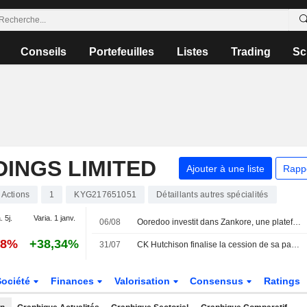
Conseils
Portefeuilles
Listes
Trading
Sc
INGS LIMITED
Ajouter à une liste
Rapp
Actions
1
KYG217651051
Détaillants autres spécialités
. 5j.
Varia. 1 janv.
06/08
Ooredoo investit dans Zankore, une plateforme indonésienne de calcul IA et de neocloud
48%
+38,34%
31/07
CK Hutchison finalise la cession de sa participation de 49 % dans VodafoneThree
Société
Finances
Valorisation
Consensus
Ratings