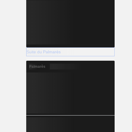
Suite du Palmarès
Palmarès