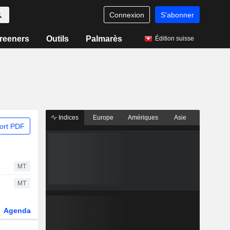
Connexion
S'abonner
reeners
Outils
Palmarès
Édition suisse
Indices
Europe
Amériques
Asie
ort PDF
MT
MT
Agenda
Secteur
Dérivés
Fonds et ETFs