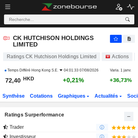
CK HUTCHISON HOLDINGS LIMITED
72,40
$
+0,21%
CK HUTCHISON HOLDINGS
LIMITED
Ratings CK Hutchison Holdings Limited
Actions
Temps Différé
Hong Kong S.E.
04:01:33 07/08/2026
Varia. 1 janv.
HKD
+0,21%
72,40
+36,73%
Synthèse
Cotations
Graphiques
Actualités
Soci
Ratings Surperformance
Trader
Investisseur