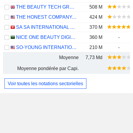
THE BEAUTY TECH GROUP PLC
508 M
THE HONEST COMPANY, INC.
424 M
SA SA INTERNATIONAL HOLDINGS LIMITED
370 M
NICE ONE BEAUTY DIGITAL MARKETING COMPANY
360 M
-
SO-YOUNG INTERNATIONAL INC.
210 M
-
Moyenne
7,73 Md
Moyenne pondérée par Capi.
Voir toutes les notations sectorielles