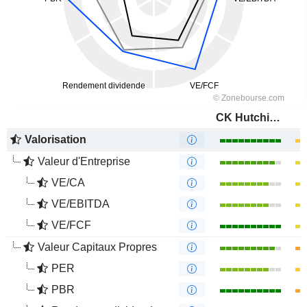
CK Hutchison Holdings Limited
Valorisation
Valeur d'Entreprise
VE/CA
VE/EBITDA
VE/FCF
Valeur Capitaux Propres
PER
PBR