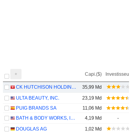
Capi.($)
Investisseur
CK HUTCHISON HOLDINGS LIMITED
35,99 Md
ULTA BEAUTY, INC.
23,19 Md
PUIG BRANDS SA
11,06 Md
BATH & BODY WORKS, INC.
4,19 Md
-
DOUGLAS AG
1,02 Md