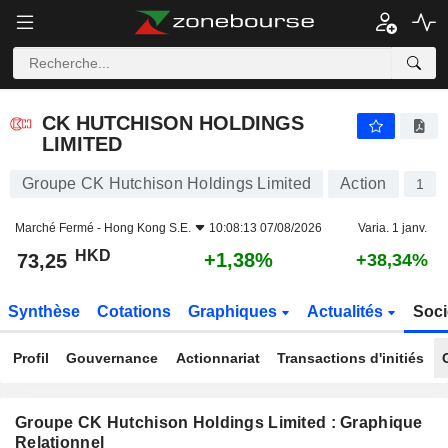
CK HUTCHISON HOLDINGS LIMITED
73,25
$
+1,38%
CK HUTCHISON HOLDINGS
LIMITED
Groupe CK Hutchison Holdings Limited
Action
1
Marché Fermé -
Hong Kong S.E.
10:08:13 07/08/2026
Varia. 1 janv.
HKD
+1,38%
73,25
+38,34%
Synthèse
Cotations
Graphiques
Actualités
Soci
Profil
Gouvernance
Actionnariat
Transactions d'initiés
Groupe CK Hutchison Holdings Limited : Graphique
Relationnel