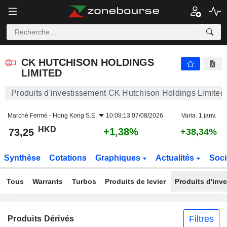
CK HUTCHISON HOLDINGS LIMITED
73,25
$
+1,38%
CK HUTCHISON HOLDINGS
LIMITED
Produits d'investissement CK Hutchison Holdings Limited
Marché Fermé -
Hong Kong S.E.
10:08:13 07/08/2026
Varia. 1 janv.
HKD
+1,38%
73,25
+38,34%
Synthèse
Cotations
Graphiques
Actualités
Soci
Tous
Warrants
Turbos
Produits de levier
Produits d'inv
Filtres
Produits Dérivés