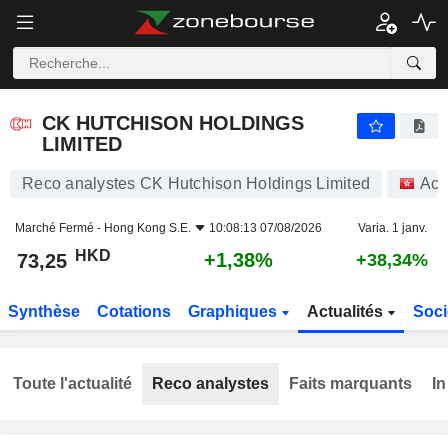
CK HUTCHISON HOLDINGS LIMITED
73,25
$
+1,38%
CK HUTCHISON HOLDINGS
LIMITED
Reco analystes CK Hutchison Holdings Limited
Act
Marché Fermé -
Hong Kong S.E.
10:08:13 07/08/2026
Varia. 1 janv.
HKD
+1,38%
73,25
+38,34%
Synthèse
Cotations
Graphiques
Actualités
Soci
Toute l'actualité
Reco analystes
Faits marquants
In