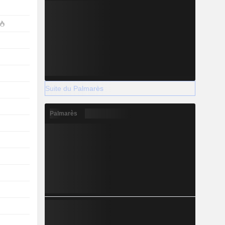
Suite du Palmarès
Palmarès