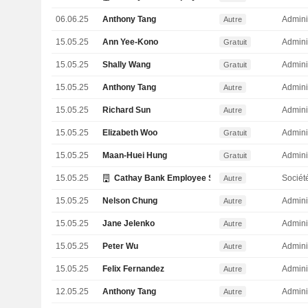
06.06.25
Anthony Tang
Admini
Autre
15.05.25
Ann Yee-Kono
Admini
Gratuit
15.05.25
Shally Wang
Admini
Gratuit
15.05.25
Anthony Tang
Admini
Autre
15.05.25
Richard Sun
Admini
Autre
15.05.25
Elizabeth Woo
Admini
Gratuit
15.05.25
Maan-Huei Hung
Admini
Gratuit
15.05.25
Cathay Bank Employee Stock Ownership Plan
Sociét
Autre
15.05.25
Nelson Chung
Admini
Autre
15.05.25
Jane Jelenko
Admini
Autre
15.05.25
Peter Wu
Admini
Autre
15.05.25
Felix Fernandez
Admini
Autre
12.05.25
Anthony Tang
Admini
Autre