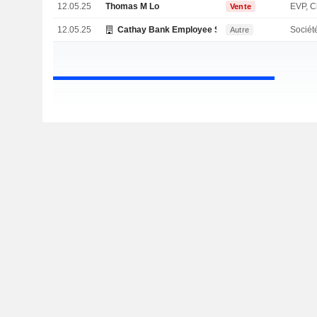
12.05.25
Thomas M Lo
Vente
12.05.25
Cathay Bank Employee Stock Ownership Plan
Sociét
Autre