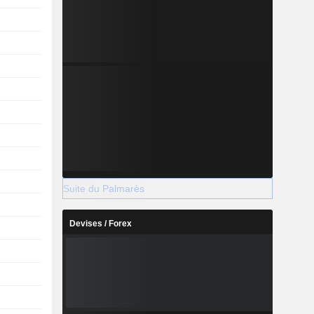
Suite du Palmarès
Devises / Forex