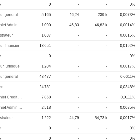
é
0
-
-
0%
eur general
5 165
46,24
239 k
0,0073%
EVP, Chief Admin Officer
1 000
46,83
46,83 k
0,0014%
strateur
1 037
-
-
0,0015%
ur financier
13 651
-
-
0,0192%
é
0
-
-
0%
ur juridique
1 204
-
-
0,0017%
eur general
43 477
-
-
0,0611%
ent
24 781
-
-
0,0348%
EVP, Chief Credit Officer
7 868
-
-
0,0111%
EVP, Chief Admin Officer
2 518
-
-
0,0035%
strateur
1 222
44,79
54,73 k
0,0017%
é
0
-
-
0%
é
0
-
-
0%