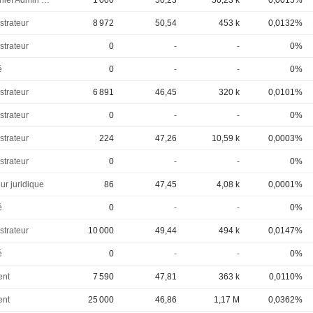
EVP, Chief Admin Officer
1 000
50,23
50,23 k
0,0015%
strateur
8 972
50,54
453 k
0,0132%
strateur
0
-
-
0%
é
0
-
-
0%
strateur
6 891
46,45
320 k
0,0101%
strateur
0
-
-
0%
strateur
224
47,26
10,59 k
0,0003%
strateur
0
-
-
0%
ur juridique
86
47,45
4,08 k
0,0001%
é
0
-
-
0%
strateur
10 000
49,44
494 k
0,0147%
é
0
-
-
0%
ent
7 590
47,81
363 k
0,0110%
ent
25 000
46,86
1,17 M
0,0362%