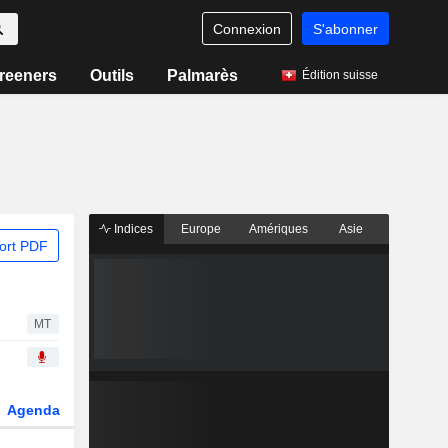
Connexion
S'abonner
reeners
Outils
Palmarès
Édition suisse
Indices
Europe
Amériques
Asie
ort PDF
MT
Agenda
Secteur
Dérivés
Fonds et ETFs