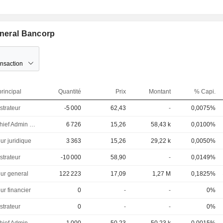
eneral Bancorp
ansaction
rincipal
Quantité
Prix
Montant
% Capi.
strateur
-5 000
62,43
-
0,0075%
EVP, Chief Admin Officer
6 726
15,26
58,43 k
0,0100%
ur juridique
3 363
15,26
29,22 k
0,0050%
strateur
-10 000
58,90
-
0,0149%
eur general
122 223
17,09
1,27 M
0,1825%
ur financier
0
-
-
0%
strateur
0
-
-
0%