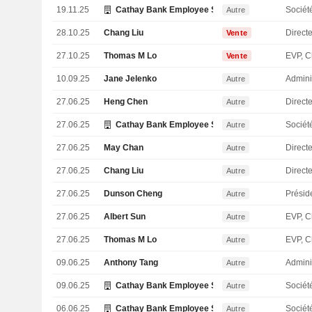
19.11.25
Cathay Bank Employee Stock Ownership Plan
Sociét
Autre
28.10.25
Chang Liu
Direct
Vente
27.10.25
Thomas M Lo
Vente
10.09.25
Jane Jelenko
Admini
Autre
27.06.25
Heng Chen
Directe
Autre
27.06.25
Cathay Bank Employee Stock Ownership Plan
Sociét
Autre
27.06.25
May Chan
Directe
Autre
27.06.25
Chang Liu
Direct
Autre
27.06.25
Dunson Cheng
Présid
Autre
27.06.25
Albert Sun
Autre
27.06.25
Thomas M Lo
Autre
09.06.25
Anthony Tang
Admini
Autre
09.06.25
Cathay Bank Employee Stock Ownership Plan
Sociét
Autre
06.06.25
Cathay Bank Employee Stock Ownership Plan
Sociét
Autre