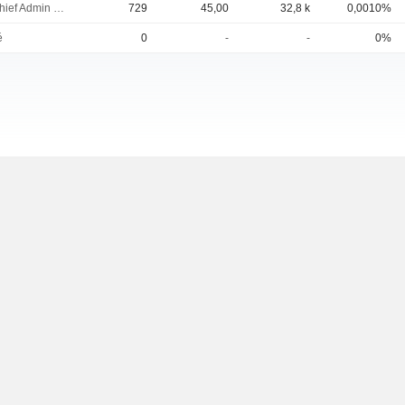
EVP, Chief Admin Officer
729
45,00
32,8 k
0,0010%
é
0
-
-
0%