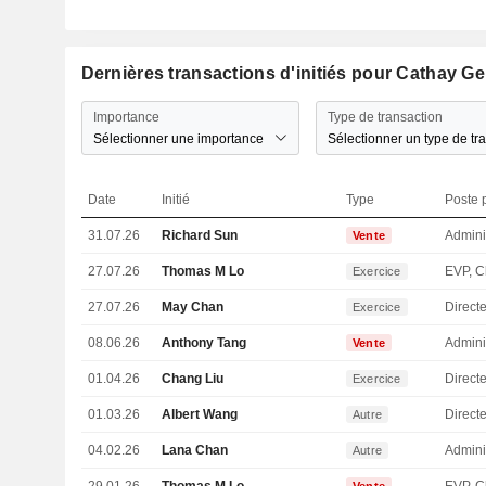
Dernières transactions d'initiés pour Cathay G
Importance
Type de transaction
Sélectionner une importance
Sélectionner un type de tr
Date
Initié
Type
Poste p
31.07.26
Richard Sun
Admini
Vente
27.07.26
Thomas M Lo
Exercice
27.07.26
May Chan
Directe
Exercice
08.06.26
Anthony Tang
Admini
Vente
01.04.26
Chang Liu
Direct
Exercice
01.03.26
Albert Wang
Directe
Autre
04.02.26
Lana Chan
Admini
Autre