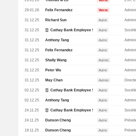
29.01.26
Thomas M Lo
Vente
29.01.26
Felix Fernandez
Admini
Vente
31.12.25
Richard Sun
Admini
Autre
31.12.25
Cathay Bank Employee Stock Ownership Plan
Sociét
Autre
31.12.25
Anthony Tang
Admini
Autre
31.12.25
Felix Fernandez
Admini
Autre
31.12.25
Shally Wang
Admini
Autres
31.12.25
Peter Wu
Admini
Autre
31.12.25
May Chan
Directe
Autres
02.12.25
Cathay Bank Employee Stock Ownership Plan
Sociét
Autre
02.12.25
Anthony Tang
Admini
Autre
24.11.25
Cathay Bank Employee Stock Ownership Plan
Sociét
Autre
24.11.25
Dunson Cheng
Présid
Autre
19.11.25
Dunson Cheng
Présid
Autre