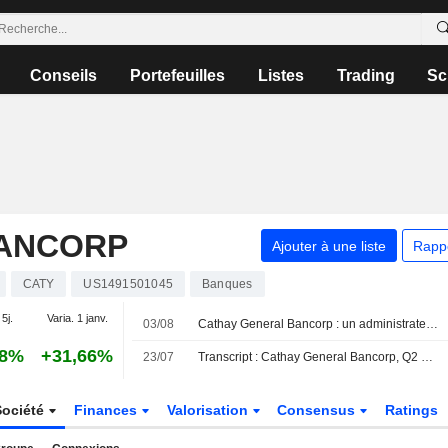
Conseils
Portefeuilles
Listes
Trading
Sc
BANCORP
Ajouter à une liste
Rapp
CATY
US1491501045
Banques
 5j.
Varia. 1 janv.
03/08
Cathay General Bancorp : un administrateur cède pour 1 894 927 $ d'actions, selon un récent document de la SEC
08%
+31,66%
23/07
Transcript : Cathay General Bancorp, Q2 2026 Earnings Call, Jul 22, 2026
Société
Finances
Valorisation
Consensus
Ratings