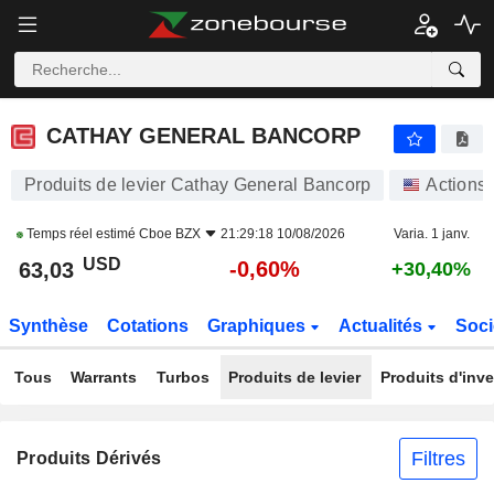
CATHAY GENERAL BANCORP
63,03
$
-0,60%
CATHAY GENERAL BANCORP
Produits de levier Cathay General Bancorp
Actions
Temps réel estimé
Cboe BZX
21:29:18 10/08/2026
Varia. 1 janv.
USD
-0,60%
63,03
+30,40%
Synthèse
Cotations
Graphiques
Actualités
Soci
Tous
Warrants
Turbos
Produits de levier
Produits d'inv
Filtres
Produits Dérivés