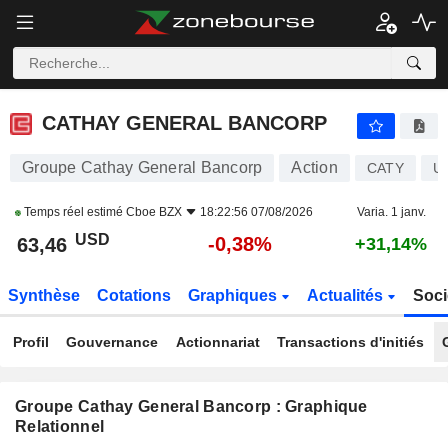
CATHAY GENERAL BANCORP
63,46
$
-0,38%
CATHAY GENERAL BANCORP
Groupe Cathay General Bancorp
Action
CATY
U
Temps réel estimé
Cboe BZX
18:22:56 07/08/2026
Varia. 1 janv.
USD
-0,38%
63,46
+31,14%
Synthèse
Cotations
Graphiques
Actualités
Soci
Profil
Gouvernance
Actionnariat
Transactions d'initiés
Groupe Cathay General Bancorp : Graphique
Relationnel