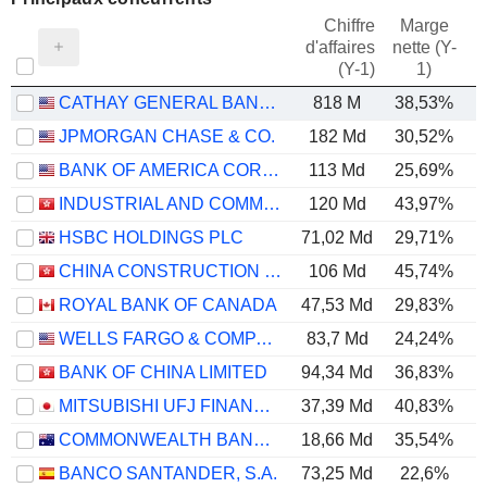
Chiffre
Marge
d'affaires
nette (Y-
E
(Y-1)
1)
CATHAY GENERAL BANCORP
818 M
38,53%
JPMORGAN CHASE & CO.
182 Md
30,52%
BANK OF AMERICA CORPORATION
113 Md
25,69%
INDUSTRIAL AND COMMERCIAL BANK OF CHINA LIMITED
120 Md
43,97%
HSBC HOLDINGS PLC
71,02 Md
29,71%
CHINA CONSTRUCTION BANK CORPORATION
106 Md
45,74%
ROYAL BANK OF CANADA
47,53 Md
29,83%
WELLS FARGO & COMPANY
83,7 Md
24,24%
BANK OF CHINA LIMITED
94,34 Md
36,83%
MITSUBISHI UFJ FINANCIAL GROUP, INC.
37,39 Md
40,83%
COMMONWEALTH BANK OF AUSTRALIA
18,66 Md
35,54%
BANCO SANTANDER, S.A.
73,25 Md
22,6%