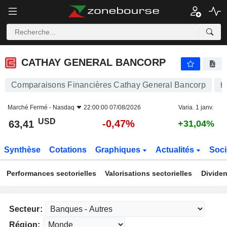
CATHAY GENERAL BANCORP
63,41
$
-0,47%
CATHAY GENERAL BANCORP
Comparaisons Financières Cathay General Bancorp
Marché Fermé -
Nasdaq
22:00:00 07/08/2026
Varia. 1 janv.
USD
-0,47%
63,41
+31,04%
Synthèse
Cotations
Graphiques
Actualités
Soci
Performances sectorielles
Valorisations sectorielles
Dividen
Secteur:
Région: