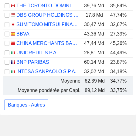
THE TORONTO-DOMINION BANK
39,76 Md
35,84%
DBS GROUP HOLDINGS LTD
17,8 Md
47,74%
SUMITOMO MITSUI FINANCIAL GROUP, INC.
30,47 Md
32,67%
BBVA
43,36 Md
27,39%
CHINA MERCHANTS BANK CO., LTD.
47,44 Md
45,26%
UNICREDIT S.P.A.
28,81 Md
44,49%
BNP PARIBAS
60,14 Md
23,87%
INTESA SANPAOLO S.P.A.
32,02 Md
34,18%
Moyenne
62,39 Md
34,77%
Moyenne pondérée par Capi.
89,12 Md
33,75%
Banques - Autres