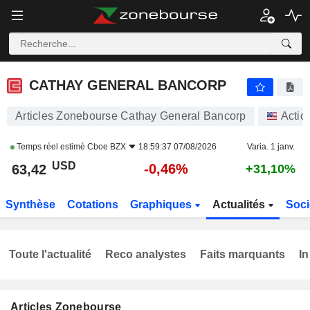
CATHAY GENERAL BANCORP
63,42
$
-0,46%
CATHAY GENERAL BANCORP
Articles Zonebourse Cathay General Bancorp
Actio
Temps réel estimé
Cboe BZX
18:59:37 07/08/2026
Varia. 1 janv.
USD
-0,46%
63,42
+31,10%
Synthèse
Cotations
Graphiques
Actualités
Soci
Toute l'actualité
Reco analystes
Faits marquants
In
Articles Zonebourse