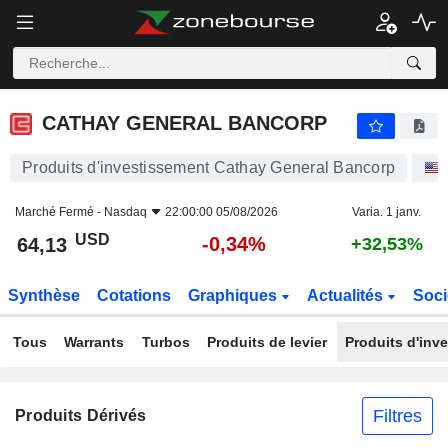
CATHAY GENERAL BANCORP
64,13
$
-0,34%
CATHAY GENERAL BANCORP
Produits d'investissement Cathay General Bancorp
Marché Fermé -
Nasdaq
22:00:00 05/08/2026
Varia. 1 janv.
USD
-0,34%
64,13
+32,53%
Synthèse
Cotations
Graphiques
Actualités
Soci
Tous
Warrants
Turbos
Produits de levier
Produits d'inv
Filtres
Produits Dérivés