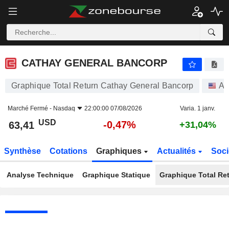
CATHAY GENERAL BANCORP
63,41
$
-0,47%
CATHAY GENERAL BANCORP
Graphique Total Return Cathay General Bancorp
Ac
Marché Fermé -
Nasdaq
22:00:00 07/08/2026
Varia. 1 janv.
USD
-0,47%
63,41
+31,04%
Synthèse
Cotations
Graphiques
Actualités
Soci
Analyse Technique
Graphique Statique
Graphique Total Re