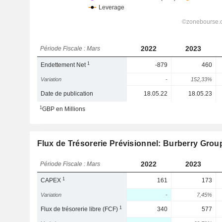
2022
2023
Période Fiscale : Mars
1
Endettement Net
-879
460
Variation
-
152,33%
Date de publication
18.05.22
18.05.23
1
GBP en Millions
Flux de Trésorerie Prévisionnel: Burberry Grou
2022
2023
Période Fiscale : Mars
1
CAPEX
161
173
Variation
-
7,45%
1
Flux de trésorerie libre (FCF)
340
577