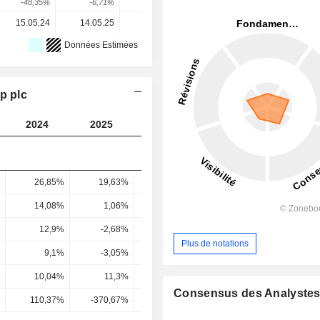
-48,35%
-6,71%
33,45%
0,54%
23,49%
15.05.24
14.05.25
14.05.26
-
-
Données Estimées
p plc
2024
2025
2026
2027
2028
26,85%
19,63%
22,69%
23,62%
25,92
14,08%
1,06%
6,61%
9,71%
12,39
12,9%
-2,68%
2,02%
7,12%
10,47
Plus de notations
9,1%
-3,05%
0,87%
5,31%
7,76
10,04%
11,3%
15,33%
14,61%
17,03
Consensus des Analyste
110,37%
-370,67%
1 766,67%
275,23%
219,43