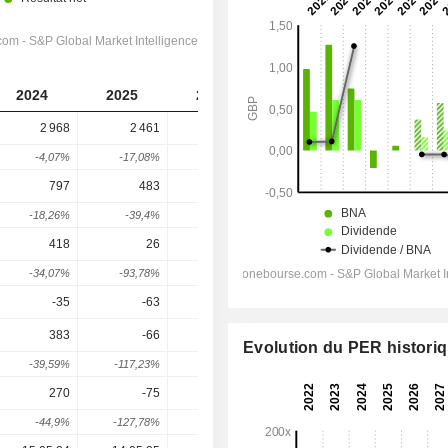
2024
2025
2026
2027
2028
2 968
2 461
2 420
2 553
2 705
-4,07%
-17,08%
-1,67%
5,5%
5,94%
797
483
549
603
701
-18,26%
-39,4%
13,66%
9,84%
16,24%
418
26
160
247,9
335,2
-34,07%
-93,78%
515,38%
54,92%
35,23%
-35
-63
-66
-56,2
-52,56
383
-66
49
181,8
283,3
Evolution du PER histori
-39,59%
-117,23%
174,24%
271,08%
55,8%
270
-75
21
135,5
209,9
-44,9%
-127,78%
128%
545,34%
54,89%