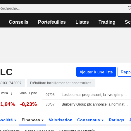
Conseils
Portefeuilles
Listes
Trading
Sc
PLC
Ajouter à une liste
Rapp
0031743007
Détaillant habillement et accessoires
Varia. 5j.
Varia. 1 janv.
07/08
Les bourses progressent, la livre grimpe après la baisse surprise de l'emploi aux États-Unis
-1,94%
-8,23%
30/07
Burberry Group plc annonce la nomination d'Alexander Lacik au conseil d'administration en tant qu'administrateur non exécutif indépendant et membre du comité des nominations, avec effet au 1er septembre 2026
Société
Finances
Valorisation
Consensus
Ratings