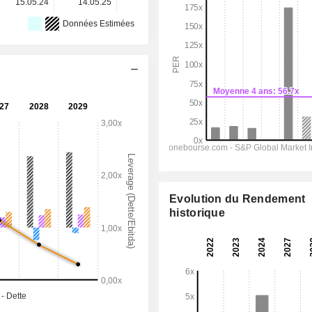
15.05.24
14.05.25
14.05.26
-
-
Données Estimées
Evolution du Rendement
historique