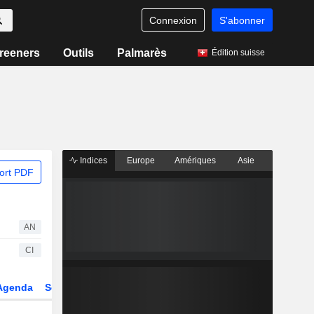
Connexion
S'abonner
reeners
Outils
Palmarès
Édition suisse
Indices
Europe
Amériques
Asie
ort PDF
AN
CI
Agenda
Secteur
Dérivés
Fonds et ETFs