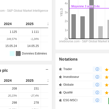
2024
2025
2026
2027
2028
1 125
1 111
852
684
470
144,57%
-1,24%
-23,31%
-19,72%
-31,29%
15.05.24
14.05.25
14.05.26
-
-
Données Estimées
Notations
Trader
p plc
Investisseur
2024
2025
2026
2027
2028
Globale
208
151
113
128,5
140,8
Qualité
20,23%
-27,4%
-25,17%
13,7%
9,56%
ESG MSCI
298
278
371
373
460,6