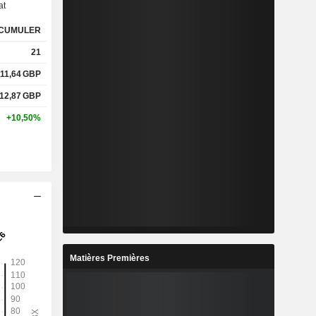
at
CUMULER
%
6,97%
21
%
21,34%
11,64
GBP
12,87
GBP
x
0,3x
+10,50%
x
0,46x
%
5,12%
%
18,89%
%
29,59%
Matières Premières
6
1,552