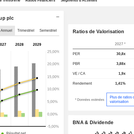
e Trésorerie
Ratios Financiers
Segments d'Activités
up plc
Annuel
Trimestriel
Semestriel
Ratios de Valorisation
2027 *
PER
30,8x
PBR
3,88x
VE / CA
1,9x
Rendement
1,41%
Plus de ratios 
* Données estimées
valorisation
BNA & Dividende