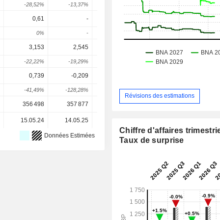
-28,52%
-13,37%
12,22%
7,07%
6,06
0,61
-
-
0,1647
0,248
0%
-
-
-
50,89
3,153
2,545
2,609
3,003
3,46
-22,22%
-19,29%
2,52%
15,09%
15,46
0,739
-0,209
0,059
0,3775
0,570
-41,49%
-128,28%
128,23%
539,83%
51,02
Révisions des estimations
356 498
357 877
359 198
358 211
358 21
15.05.24
14.05.25
14.05.26
-
Chiffre d'affaires trimestrie
Données Estimées
Taux de surprise