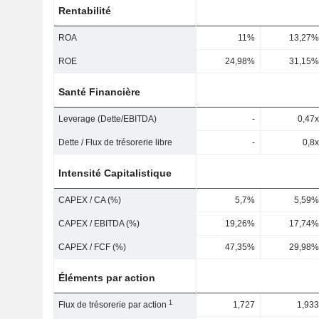
Rentabilité
ROA
11%
13,27%
ROE
24,98%
31,15%
Santé Financière
Leverage (Dette/EBITDA)
-
0,47x
Dette / Flux de trésorerie libre
-
0,8x
Intensité Capitalistique
CAPEX / CA (%)
5,7%
5,59%
CAPEX / EBITDA (%)
19,26%
17,74%
CAPEX / FCF (%)
47,35%
29,98%
Éléments par action
1
Flux de trésorerie par action
1,727
1,933