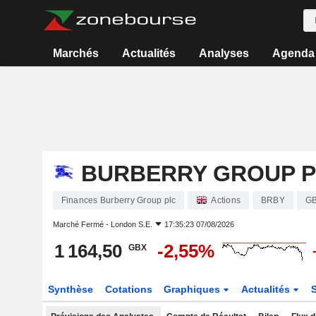
Marchés
Actualités
Analyses
Agenda
BURBERRY GROUP 
Finances Burberry Group plc
Actions
BRBY
GB
Marché Fermé -
London S.E.
17:35:23 07/08/2026
1 164,50
-2,55%
GBX
Synthèse
Cotations
Graphiques
Actualités