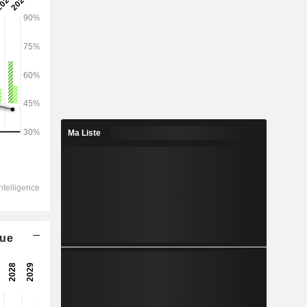
2029
2 877
6,39%
780,7
Ma Liste
11,36%
412,8
23,15%
-49,25
369,4
que
30,4%
276,9
31,93%