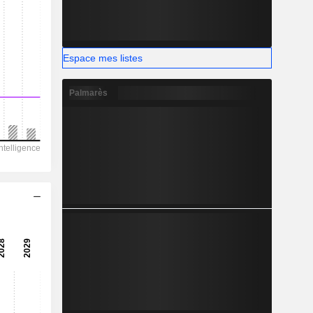
-
Espace mes listes
Palmarès