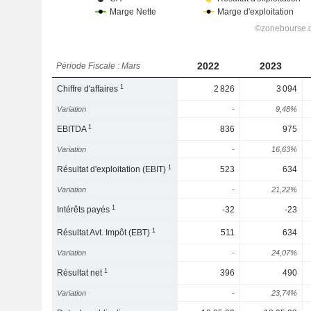
2022
2023
Période Fiscale : Mars
1
Chiffre d'affaires
2 826
3 094
Variation
-
9,48%
1
EBITDA
836
975
Variation
-
16,63%
1
Résultat d'exploitation (EBIT)
523
634
Variation
-
21,22%
1
Intérêts payés
-32
-23
1
Résultat Avt. Impôt (EBT)
511
634
Variation
-
24,07%
1
Résultat net
396
490
Variation
-
23,74%