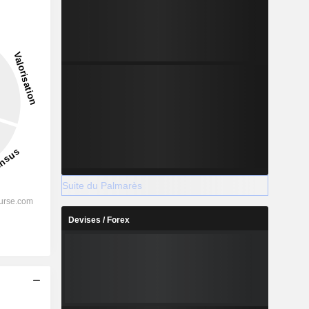
8,18%
-
2029
%
27,13%
Suite du Palmarès
%
14,35%
Devises / Forex
%
12,84%
%
9,62%
%
17,32%
s
%
179,95%