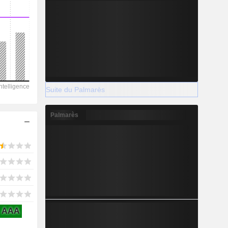
2029
231
-50,85%
Suite du Palmarès
-
Palmarès
2029
147,4
4,74%
AAA
498,3