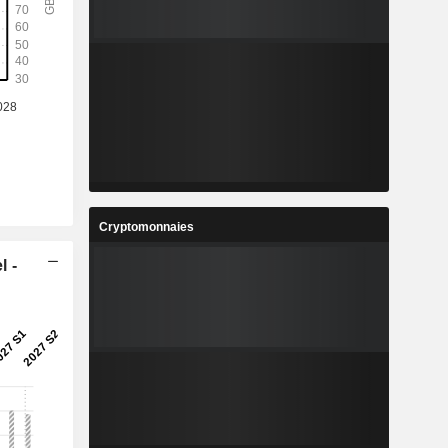
%
1,71%
6
0,3055
%
22,91%
7
4,183
%
20,66%
1
0,7318
%
28,36%
1
358 211
Cryptomonnaies
-
-
l -