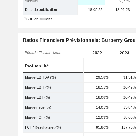
Variation
-
69,71%
Date de publication
18.05.22
18.05.23
1
GBP en Millions
Ratios Financiers Prévisionnels: Burberry Grou
2022
2023
Période Fiscale : Mars
Profitabilité
Marge EBITDA (%)
29,58%
31,51%
Marge EBIT (%)
18,51%
20,49%
Marge EBT (%)
18,08%
20,49%
Marge nette (%)
14,01%
15,84%
Marge FCF (%)
12,03%
18,65%
FCF / Résultat net (%)
85,86%
117,76%