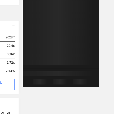
2028 *
20,4x
3,36x
1,72x
2,13%
de