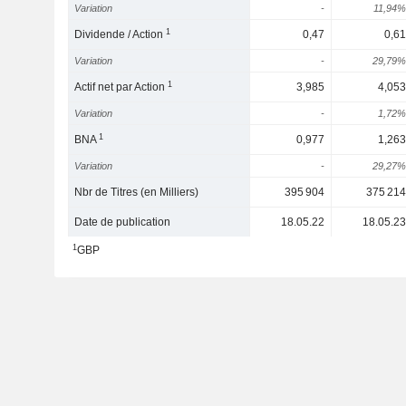
Variation
-
11,94%
1
Dividende / Action
0,47
0,61
Variation
-
29,79%
1
Actif net par Action
3,985
4,053
Variation
-
1,72%
1
BNA
0,977
1,263
Variation
-
29,27%
Nbr de Titres (en Milliers)
395 904
375 214
Date de publication
18.05.22
18.05.23
1
GBP