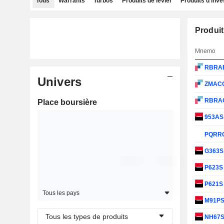
Tous
Warrants
Turbos
Produits de levier
Produits d'inv
Produit
Mnemo
RBRA
Univers
ZMAC
RBRA
Place boursière
953A
PQRR
G363
P623
P621
Tous les pays
M91P
Tous les types de produits
NH67