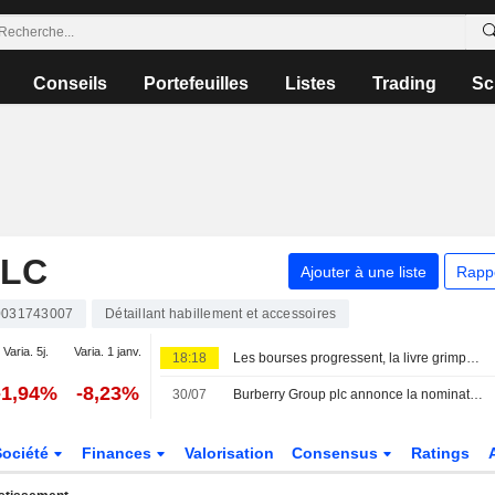
Conseils
Portefeuilles
Listes
Trading
Sc
PLC
Ajouter à une liste
Rapp
031743007
Détaillant habillement et accessoires
Varia. 5j.
Varia. 1 janv.
18:18
Les bourses progressent, la livre grimpe après la baisse surprise de l'emploi aux États-Unis
-1,94%
-8,23%
30/07
Burberry Group plc annonce la nomination d'Alexander Lacik au conseil d'administration en tant qu'administrateur non exécutif indépendant et membre du comité des nominations, avec effet au 1er septembre 2026
Société
Finances
Valorisation
Consensus
Ratings