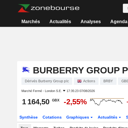
Marchés
Actualités
Analyses
Agenda
BURBERRY GROUP 
Dérivés Burberry Group plc
Actions
BRBY
GB0
Marché Fermé -
London S.E.
17:35:23 07/08/2026
1 164,50
-2,55%
GBX
Synthèse
Cotations
Graphiques
Actualités