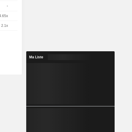
-
1
101.02 / 101.83
4.65x
5
0,5840
EUR
2.1x
1
6,472
EUR
Ma Liste