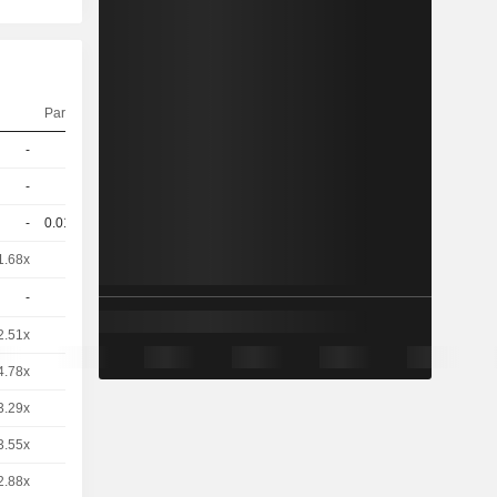
Parité
Cours
-
1
99.71 / 101.2
-
1
103.1 / 104.51
-
0.012
101.5 / 102.81
1.68x
1
8,100
EUR
-
1
63.16 / 72.8
2.51x
1
5,420
EUR
4.78x
1
2,845
EUR
3.29x
1
4,135
EUR
3.55x
1
3,825
EUR
2.88x
1
4,712
EUR