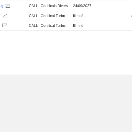
CALL
Certificats Divers
24/09/2027
TQ
S
CALL
Certificat Turbo Stop Loss
Illimité
S
CALL
Certificat Turbo Stop Loss
Illimité