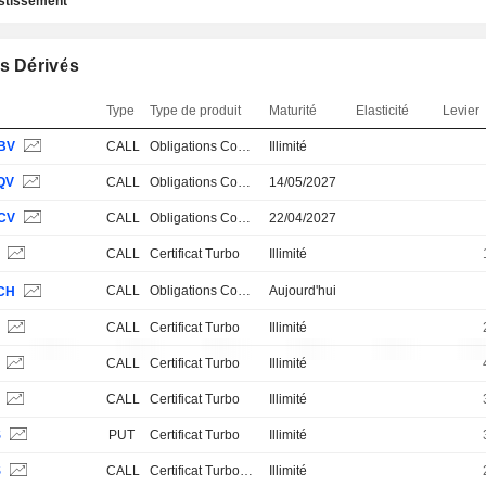
estissement
s Dérivés
Type
Type de produit
Maturité
Elasticité
Levier
BV
CALL
Obligations Convertibles
Illimité
QV
CALL
Obligations Convertibles
14/05/2027
CV
CALL
Obligations Convertibles
22/04/2027
S
CALL
Certificat Turbo
Illimité
CALL
Obligations Convertibles
Aujourd'hui
CH
S
CALL
Certificat Turbo
Illimité
S
CALL
Certificat Turbo
Illimité
S
CALL
Certificat Turbo
Illimité
S
PUT
Certificat Turbo
Illimité
S
CALL
Certificat Turbo Stop Loss
Illimité