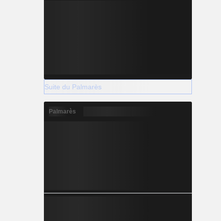
Suite du Palmarès
Palmarès