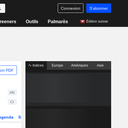
Connexion
S'abonner
reeners
Outils
Palmarès
Édition suisse
Indices
Europe
Amériques
Asie
ort PDF
AN
CI
Agenda
Secteur
Dérivés
Fonds et ETFs