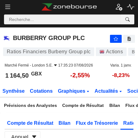
BURBERRY GROUP PLC
1 164,50
p
-2,55%
BURBERRY GROUP PLC
Ratios Financiers Burberry Group plc
Actions
BR
Marché Fermé -
London S.E.
17:35:23 07/08/2026
Varia. 1 janv.
GBX
-2,55%
1 164,50
-8,23%
Synthèse
Cotations
Graphiques
Actualités
Soci
Prévisions des Analystes
Compte de Résultat
Bilan
Flux d
Compte de Résultat
Bilan
Flux de Trésorerie
Ratios
Annuel