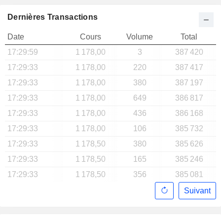
Dernières Transactions
Date
Cours
Volume
Total
17:29:59
1 178,00
3
387 420
17:29:33
1 178,00
220
387 417
17:29:33
1 178,00
380
387 197
17:29:33
1 178,00
649
386 817
17:29:33
1 178,00
436
386 168
17:29:33
1 178,00
106
385 732
17:29:33
1 178,50
380
385 626
17:29:33
1 178,50
165
385 246
17:29:33
1 178,50
356
385 081
Suivant