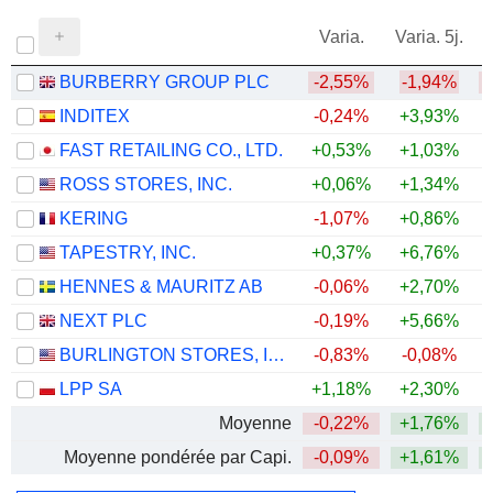
Varia.
Varia. 5j.
BURBERRY GROUP PLC
-2,55%
-1,94%
INDITEX
-0,24%
+3,93%
+
FAST RETAILING CO., LTD.
+0,53%
+1,03%
+
ROSS STORES, INC.
+0,06%
+1,34%
+
KERING
-1,07%
+0,86%
+
TAPESTRY, INC.
+0,37%
+6,76%
+
HENNES & MAURITZ AB
-0,06%
+2,70%
+
NEXT PLC
-0,19%
+5,66%
+
BURLINGTON STORES, INC.
-0,83%
-0,08%
+
LPP SA
+1,18%
+2,30%
+
Moyenne
-0,22%
+1,76%
+
Moyenne pondérée par Capi.
-0,09%
+1,61%
+