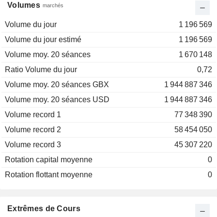
Volumes
marchés
Volume du jour
1 196 569
Volume du jour estimé
1 196 569
Volume moy. 20 séances
1 670 148
Ratio Volume du jour
0,72
Volume moy. 20 séances GBX
1 944 887 346
Volume moy. 20 séances USD
1 944 887 346
Volume record 1
77 348 390
Volume record 2
58 454 050
Volume record 3
45 307 220
Rotation capital moyenne
0
Rotation flottant moyenne
0
Extrêmes de Cours