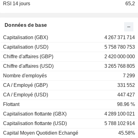
RSI 14 jours
65,2
Données de base
Capitalisation (GBX)
4 267 371 714
Capitalisation (USD)
5 758 780 753
Chiffre d'affaires (GBP)
2 420 000 000
Chiffre d'affaires (USD)
3 265 768 805
Nombre d'employés
7 299
CA / Employé (GBP)
331 552
CA / Employé (USD)
447 427
Flottant
98.96 %
Capitalisation flottante (GBX)
4 289 100 021
Capitalisation flottante (USD)
5 788 102 914
Capital Moyen Quotidien Echangé
45.58%