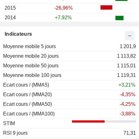
2015
-26,96%
2014
+7,92%
2013
+23,65%
Indicateurs
2012
+3,46%
Moyenne mobile 5 jours
2011
+5,43%
1 201,9
Moyenne mobile 20 jours
2010
+87,65%
1 113,82
Moyenne mobile 50 jours
2009
+170,12%
1 115,01
Moyenne mobile 100 jours
2008
-61,06%
1 119,31
Ecart cours / (MMA5)
2007
-11,77%
+3,21%
Ecart cours / (MMA20)
2006
+50,20%
-4,35%
Ecart cours / (MMA50)
2005
+7,17%
-4,25%
Ecart cours / (MMA100)
2004
+9,71%
-3,88%
STIM
2003
+62,81%
RSI 9 jours
2002
-0,22%
71,31