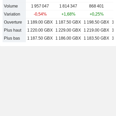
Volume
1 957 047
1 814 347
868 401
Variation
-0,54%
+1,68%
+0,25%
Ouverture
1 189.00 GBX
1 187.50 GBX
1 198.50 GBX
1
Plus haut
1 220.00 GBX
1 229.00 GBX
1 219.00 GBX
1
Plus bas
1 187.50 GBX
1 186.00 GBX
1 183.50 GBX
1