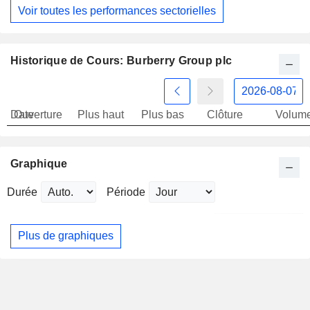
Voir toutes les performances sectorielles
Historique de Cours: Burberry Group plc
Date
Ouverture
Plus haut
Plus bas
Clôture
Volum
Graphique
Durée
Période
Plus de graphiques