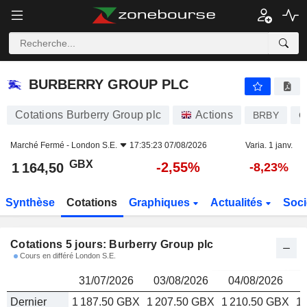
BURBERRY GROUP PLC
1 164,50
p
BURBERRY GROUP PLC
Cotations Burberry Group plc
Actions
BRBY
G
Marché Fermé -
London S.E.
17:35:23 07/08/2026
Varia. 1 janv.
GBX
-2,55%
1 164,50
-8,23%
Synthèse
Cotations
Graphiques
Actualités
Soci
Cotations 5 jours: Burberry Group plc
Cours en différé London S.E.
31/07/2026
03/08/2026
04/08/2026
Dernier
1 187.50 GBX
1 207.50 GBX
1 210.50 GBX
1