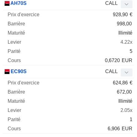
AH70S
CALL
928,90
€
998,00
Illimité
4.22x
5
0,6720
EUR
EC90S
CALL
624,86
€
672,00
Illimité
2.05x
1
6,906
EUR