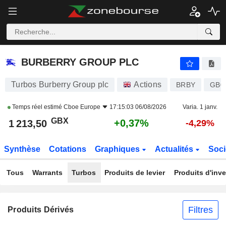
BURBERRY GROUP PLC
1 213,50
p
+0,37%
BURBERRY GROUP PLC
Turbos Burberry Group plc
Actions
BRBY
GB0
Temps réel estimé
Cboe Europe
17:15:03 06/08/2026
Varia. 1 janv.
GBX
+0,37%
1 213,50
-4,29%
Synthèse
Cotations
Graphiques
Actualités
Soci
Tous
Warrants
Turbos
Produits de levier
Produits d'inv
Filtres
Produits Dérivés