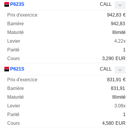
P623S
CALL
942,83
€
942,83
Illimité
4.22x
1
3,290
EUR
P621S
CALL
831,91
€
831,91
Illimité
3.08x
1
4,580
EUR