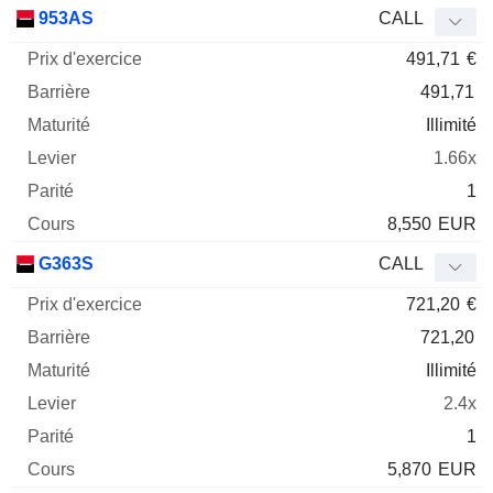
Prix
953AS
CALL
d'exercice
Barrière
Maturité
Elasticité
491,71
€
Mnemo
Type
Parit
491,71
Illimité
1.66x
1
8,550
EUR
G363S
CALL
721,20
€
721,20
Illimité
2.4x
1
5,870
EUR