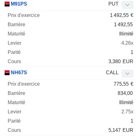
M91PS
PUT
1 492,55
€
1 492,55
Illimité
4.26x
1
3,380
EUR
NH67S
CALL
775,55
€
834,00
Illimité
2.75x
1
5,147
EUR