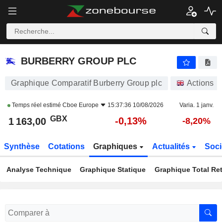
BURBERRY GROUP PLC
1 163,00
p
-0,13%
BURBERRY GROUP PLC
Graphique Comparatif Burberry Group plc
Actions
Temps réel estimé
Cboe Europe
15:37:36 10/08/2026
Varia. 1 janv.
GBX
-0,13%
1 163,00
-8,20%
Synthèse
Cotations
Graphiques
Actualités
Soci
Analyse Technique
Graphique Statique
Graphique Total Re