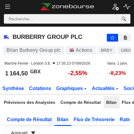
BURBERRY GROUP PLC
1 164,50
p
-2,55%
BURBERRY GROUP PLC
Bilan Burberry Group plc
Actions
BRBY
GB003
Marché Fermé -
London S.E.
17:35:23 07/08/2026
Varia. 1 janv.
GBX
-2,55%
1 164,50
-8,23%
Synthèse
Cotations
Graphiques
Actualités
Soci
Prévisions des Analystes
Compte de Résultat
Bilan
Flux d
Compte de Résultat
Bilan
Flux de Trésorerie
Ratios
Annuel