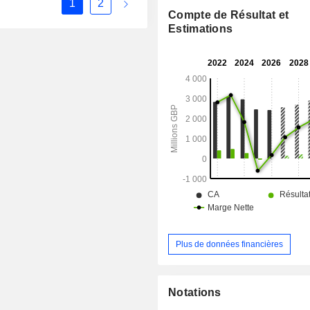
1
2
géographique du CA (hors vente sou
Compte de Résultat et
est la suivante : Europe-Moyen-Or
Estimations
Afrique (34,8%), Chine (28,4%), Asi
(15,4%) et Amériques (21,4%).
Plus de données financières
Notations