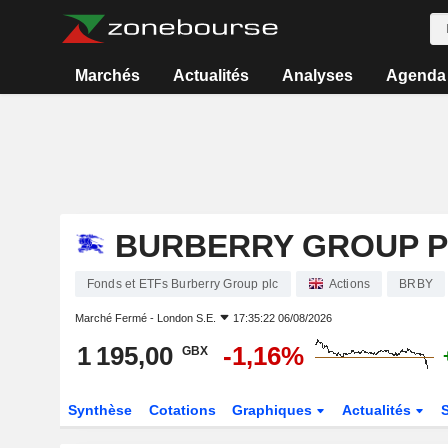
Marchés
Actualités
Analyses
Agenda
BURBERRY GROUP 
Fonds et ETFs Burberry Group plc
Actions
BRBY
Marché Fermé -
London S.E.
17:35:22 06/08/2026
1 195,00
-1,16%
GBX
Synthèse
Cotations
Graphiques
Actualités