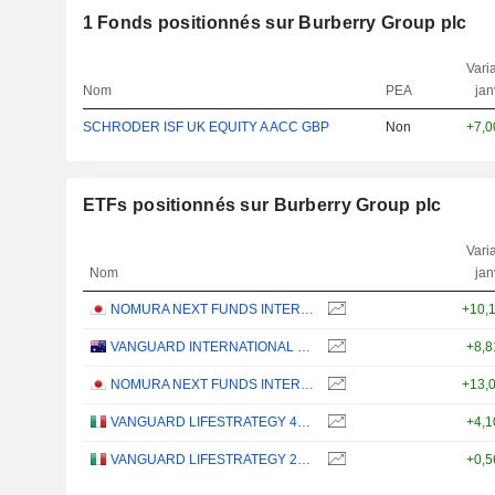
1
Fonds positionnés sur Burberry Group plc
Varia
Nom
PEA
jan
SCHRODER ISF UK EQUITY A ACC GBP
Non
+7,
ETFs positionnés sur Burberry Group plc
Varia
Nom
jan
NOMURA NEXT FUNDS INTERNATIONAL EQUITY MSCI-KOKUSAI (YEN-HEDGED) ETF - JPY
+10,
VANGUARD INTERNATIONAL EQUITY INDEX FUNDS - VANGUARD FTSE ALL-WORLD EX-US ETF
+8,
NOMURA NEXT FUNDS INTERNATIONAL EQUITY MSCI-KOKUSAI (UNHEDGED) ETF - JPY
+13,
VANGUARD LIFESTRATEGY 40% EQUITY UCITS ETF - DISTRIBUTING - EUR
+4,
VANGUARD LIFESTRATEGY 20% EQUITY UCITS ETF - DISTRIBUTING - EUR
+0,