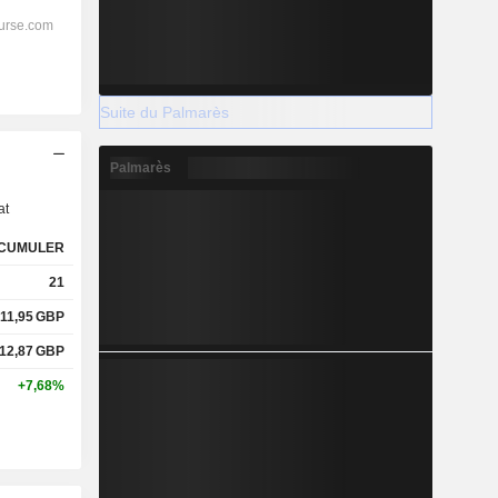
Suite du Palmarès
s
Palmarès
at
CUMULER
21
11,95
GBP
12,87
GBP
+7,68%