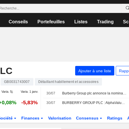
Conseils
Portefeuilles
Listes
Trading
Sc
PLC
Ajouter à une liste
Rapp
GB0031743007
Détaillant habillement et accessoires
Varia. 5j.
Varia. 1 janv.
30/07
Burberry Group plc annonce la nomination d'Alexander Lacik au conseil d'administration en tant qu'administrateur non exécutif indépendant et membre du comité des nominations, avec effet au 1er septembre 2026
+0,08%
-5,83%
30/07
BURBERRY GROUP PLC : AlphaValue/Baader Europe reste à l'achat
Société
Finances
Valorisation
Consensus
Ratings