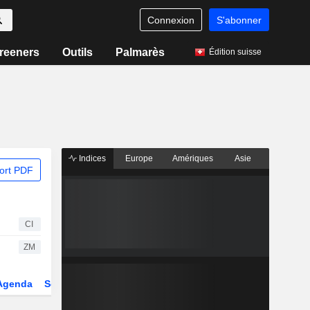
Connexion
S'abonner
reeners
Outils
Palmarès
Édition suisse
Indices
Europe
Amériques
Asie
ort PDF
CI
ZM
Agenda
Secteur
Dérivés
Fonds et ETFs