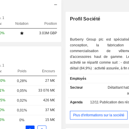
. 1
Profil Société
v.
Notation
Position
00%
3.03M GBP
Burberry Group plc est spéciali
conception, la fabricati
commercialisation de vête
d'accessoires haut de gamme. 
activité se répartit comme suit : - distribution au
. 1
détail (84,9%) : activité assurée, à fi
v.
Poids
Encours
au travers d'un réseau de 410 magasi
Employés
entre magasins détenus en prop
10%
27 M€
0,28%
enseigne Burberry), magasins sous 
Secteur
Détaillant ha
81%
33 076 M€
0,05%
(134), magasins franchisés (27) et autr
a
distribution en gros (12,5%) ; - vente sous
05%
426 M€
0,02%
Agenda
12/11
Publication des résultats
licence (2,6%). Le CA (hors vente sous licence)
par famille de produits se vent
10%
37 M€
0,01%
accessoires (35,4%), vêtements p
Plus d'informations sur la société
56%
15 M€
0%
(30,9%), vêtements pour hommes (
vêtements pour enfants (4%). La répartition