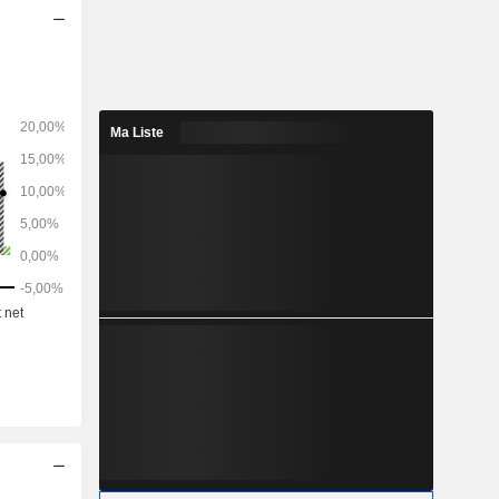
s licence)
ient-Inde-
e-Pacifique
Ma Liste