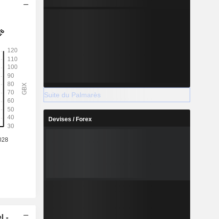
Suite du Palmarès
Devises / Forex
l -