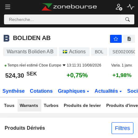
BOLIDEN AB
524,30
kr
+0,75%
BOLIDEN AB
Warrants Boliden AB
Actions
BOL
SE0020050
Temps réel estimé
Cboe Europe
13:11:31 10/08/2026
Varia. 1 janv.
SEK
+0,75%
524,30
+1,98%
Synthèse
Cotations
Graphiques
Actualités
Soci
Tous
Warrants
Turbos
Produits de levier
Produits d'inv
Filtres
Produits Dérivés