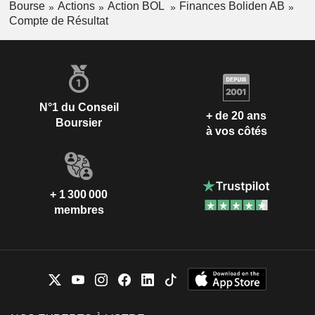
Bourse
Actions
Action BOL
Finances Boliden AB
Compte de Résultat
N°1 du Conseil
+ de 20 ans
Boursier
à vos côtés
+ 1 300 000
membres