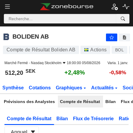
BOLIDEN AB
512,20
kr
+2,48%
BOLIDEN AB
Compte de Résultat Boliden AB
Actions
BOL
Marché Fermé -
Nasdaq Stockholm
18:00:00 05/08/2026
Varia. 1 janv.
SEK
+2,48%
512,20
-0,58%
Synthèse
Cotations
Graphiques
Actualités
Soci
Prévisions des Analystes
Compte de Résultat
Bilan
Flux d
Compte de Résultat
Bilan
Flux de Trésorerie
Ratios
Annuel