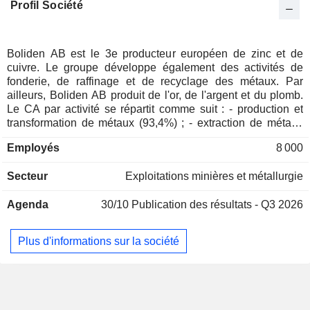
Profil Société
Personnes physiques
0,03%
Etats-Unis
0,02%
Japon
0,02%
Boliden AB est le 3e producteur européen de zinc et de
cuivre. Le groupe développe également des activités de
Hong Kong
0,01%
fonderie, de raffinage et de recyclage des métaux. Par
Afrique du Sud
0,01%
ailleurs, Boliden AB produit de l'or, de l'argent et du plomb.
Le CA par activité se répartit comme suit : - production et
Australie
0,01%
transformation de métaux (93,4%) ; - extraction de métaux
(6,6%) : notamment zinc et cuivre. A fin 2025, le groupe
Employés
8 000
dispose de 5 mines implantées en Suède (3), en Finlande et
en Irlande. La répartition géographique du CA est la
Secteur
Exploitations minières et métallurgie
suivante : Suède (3,3%), Finlande (8,9%), Pays nordiques
(0,5%), Allemagne (18,6%), Royaume-Uni (16,2%), Europe
Agenda
30/10
Publication des résultats - Q3 2026
(48,4%), Amérique du Nord (0,5%) et autres (3,6%).
Plus d'informations sur la société