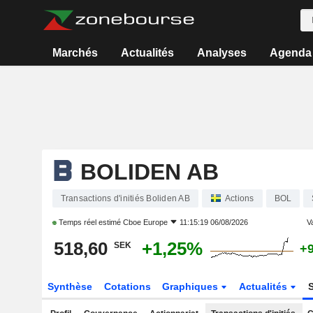
Marchés
Actualités
Analyses
Agenda
BOLIDEN AB
Transactions d'initiés Boliden AB
Actions
BOL
Temps réel estimé
Cboe Europe
11:15:19 06/08/2026
Va
518,60
+1,25%
SEK
+
Synthèse
Cotations
Graphiques
Actualités