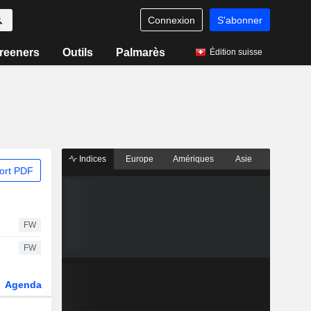
Connexion
S'abonner
reeners
Outils
Palmarès
Édition suisse
Indices
Europe
Amériques
Asie
ort PDF
FW
FW
Agenda
Secteur
Dérivés
Fonds et ETFs