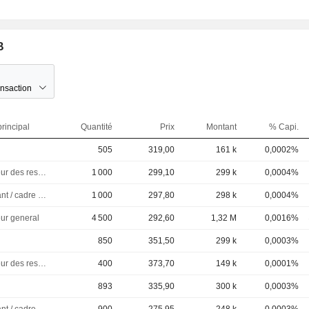
B
ansaction
rincipal
Quantité
Prix
Montant
% Capi.
505
319,00
161 k
0,0002%
Directeur des ressources humaines
1 000
299,10
299 k
0,0004%
Dirigeant / cadre principal
1 000
297,80
298 k
0,0004%
eur general
4 500
292,60
1,32 M
0,0016%
850
351,50
299 k
0,0003%
Directeur des ressources humaines
400
373,70
149 k
0,0001%
893
335,90
300 k
0,0003%