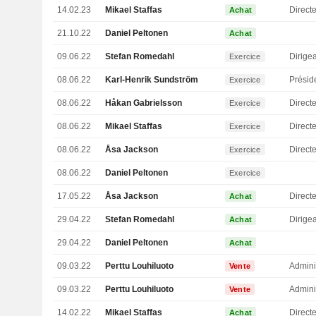
14.02.23
Mikael Staffas
Direct
Achat
21.10.22
Daniel Peltonen
Achat
09.06.22
Stefan Romedahl
Exercice
08.06.22
Karl-Henrik Sundström
Présid
Exercice
08.06.22
Håkan Gabrielsson
Directe
Exercice
08.06.22
Mikael Staffas
Direct
Exercice
08.06.22
Åsa Jackson
Exercice
08.06.22
Daniel Peltonen
Exercice
17.05.22
Åsa Jackson
Achat
29.04.22
Stefan Romedahl
Achat
29.04.22
Daniel Peltonen
Achat
09.03.22
Perttu Louhiluoto
Admini
Vente
09.03.22
Perttu Louhiluoto
Admini
Vente
14.02.22
Mikael Staffas
Direct
Achat