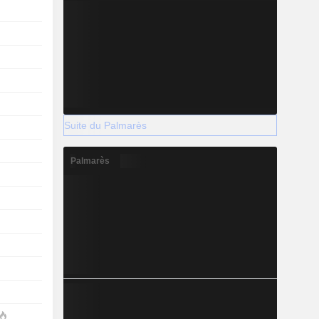
Suite du Palmarès
Palmarès