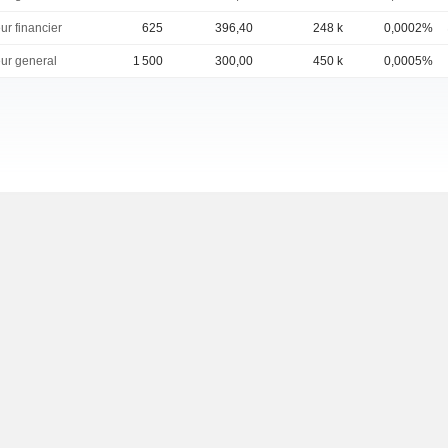
ur financier
625
396,40
248 k
0,0002%
eur general
1 500
300,00
450 k
0,0005%