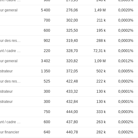
Dirigeant / cadre principal
900
275,95
248 k
0,0003%
eur general
5 400
276,06
1,49 M
0,0020%
700
302,00
211 k
0,0003%
600
325,50
195 k
0,0002%
Directeur des ressources humaines
902
319,40
288 k
0,0003%
Dirigeant / cadre principal
220
328,70
72,31 k
0,0001%
eur general
3 402
320,82
1,09 M
0,0012%
strateur
1 350
372,05
502 k
0,0005%
Directeur des ressources humaines
525
422,48
222 k
0,0002%
strateur
300
433,32
130 k
0,0001%
strateur
300
432,84
130 k
0,0001%
750
444,00
333 k
0,0003%
Dirigeant / cadre principal
600
437,80
263 k
0,0002%
ur financier
640
440,78
282 k
0,0002%