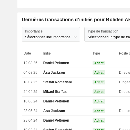
Dernières transactions d'initiés pour Boliden A
Importance
Type de transaction
Sélectionner une importance
Sélectionner un type de tr
Date
Initié
Type
Poste p
12.08.25
Daniel Peltonen
Achat
04.08.25
Åsa Jackson
Achat
18.07.25
Stefan Romedahl
Achat
24.04.25
Mikael Staffas
Direct
Achat
10.06.24
Daniel Peltonen
Achat
23.05.24
Åsa Jackson
Achat
23.04.24
Daniel Peltonen
Achat