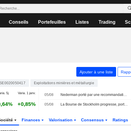
Conseils
Portefeuilles
Listes
Trading
Sc
Ajouter à une liste
Rapp
SE0020050417
Exploitations minières et métallurgie
ria. 5j.
Varia. 1 janv.
05/08
Nederman porté par une recommandation d'achat, l'indice OMXS30 inchangé
9,64%
+0,85%
05/08
La Bourse de Stockholm progresse, portée par des informations positives sur Ormuz
Société
Finances
Valorisation
Consensus
Ratings