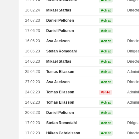
19.02.24
Stefan Romedahl
Achat
16.02.24
Mikael Staffas
Direct
Achat
24.07.23
Daniel Peltonen
Achat
17.06.23
Daniel Peltonen
Achat
16.06.23
Åsa Jackson
Achat
16.06.23
Stefan Romedahl
Achat
14.06.23
Mikael Staffas
Direct
Achat
25.04.23
Tomas Eliasson
Admini
Achat
27.02.23
Åsa Jackson
Achat
24.02.23
Tomas Eliasson
Admini
Vente
24.02.23
Tomas Eliasson
Admini
Achat
20.02.23
Daniel Peltonen
Achat
17.02.23
Stefan Romedahl
Achat
17.02.23
Håkan Gabrielsson
Directe
Achat