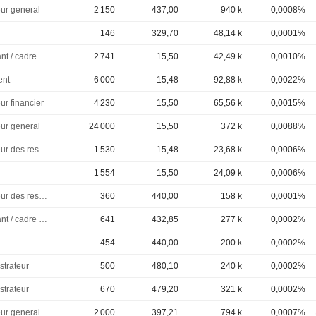
eur general
2 150
437,00
940 k
0,0008%
146
329,70
48,14 k
0,0001%
Dirigeant / cadre principal
2 741
15,50
42,49 k
0,0010%
ent
6 000
15,48
92,88 k
0,0022%
ur financier
4 230
15,50
65,56 k
0,0015%
eur general
24 000
15,50
372 k
0,0088%
Directeur des ressources humaines
1 530
15,48
23,68 k
0,0006%
1 554
15,50
24,09 k
0,0006%
Directeur des ressources humaines
360
440,00
158 k
0,0001%
Dirigeant / cadre principal
641
432,85
277 k
0,0002%
454
440,00
200 k
0,0002%
strateur
500
480,10
240 k
0,0002%
strateur
670
479,20
321 k
0,0002%
eur general
2 000
397,21
794 k
0,0007%