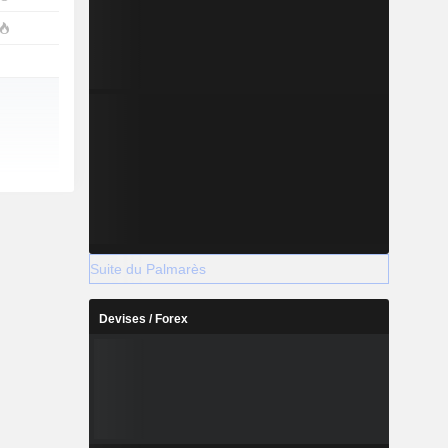
Suite du Palmarès
Devises / Forex