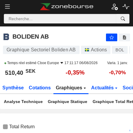
BOLIDEN AB
510,40
kr
-0,35%
BOLIDEN AB
Graphique Sectoriel Boliden AB
Actions
BOL
Temps réel estimé
Cboe Europe
17:11:17 06/08/2026
Varia. 1 janv.
SEK
-0,35%
510,40
-0,70%
Synthèse
Cotations
Graphiques
Actualités
Soci
Analyse Technique
Graphique Statique
Graphique Total Re
Total Return