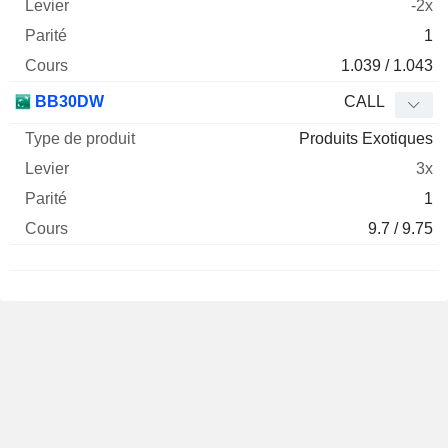
-2x
1
1.039 / 1.043
BB30DW
CALL
Produits Exotiques
3x
1
9.7 / 9.75