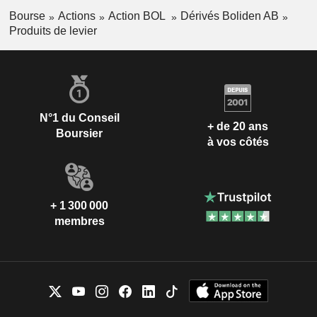
Bourse
Actions
Action BOL
Dérivés Boliden AB
Produits de levier
N°1 du Conseil
+ de 20 ans
Boursier
à vos côtés
+ 1 300 000
membres