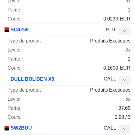
5x
1
0,0230
EUR
SQ4Z59
PUT
Produits Exotiques
-3x
1
0,1600
EUR
CALL
BULL BOLIDEN X5
Produits Exotiques
5x
37.69
2.98 / 3
SW2BUU
CALL