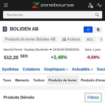
BOLIDEN AB
512,20
kr
+2,48%
BOLIDEN AB
Produits de levier Boliden AB
Actions
BOL
SE
Marché Fermé -
Nasdaq Stockholm
18:00:00 05/08/2026
Varia. 1 janv.
SEK
+2,48%
512,20
-0,58%
Synthèse
Cotations
Graphiques
Actualités
Soci
Tous
Warrants
Turbos
Produits de levier
Produits d'inv
Filtres
Produits Dérivés