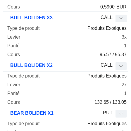
0,5900
EUR
CALL
BULL BOLIDEN X3
Produits Exotiques
3x
1
95.57 / 95.87
CALL
BULL BOLIDEN X2
Produits Exotiques
2x
1
132.65 / 133.05
PUT
BEAR BOLIDEN X1
Produits Exotiques