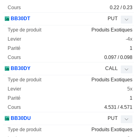
0.22 / 0.23
BB30DT
PUT
Produits Exotiques
-4x
1
0.097 / 0.098
BB30DY
CALL
Produits Exotiques
5x
1
4.531 / 4.571
BB30DU
PUT
Produits Exotiques