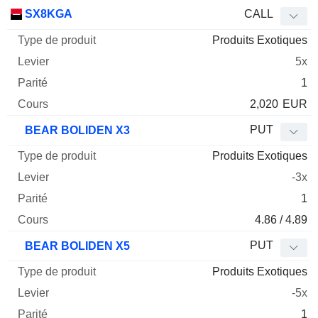
SX8KGA
CALL
Produits Exotiques
5x
1
2,020
EUR
PUT
BEAR BOLIDEN X3
Produits Exotiques
-3x
1
4.86 / 4.89
PUT
BEAR BOLIDEN X5
Produits Exotiques
-5x
1