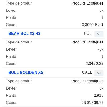
Produits Exotiques
5x
1
0,3000
EUR
PUT
BEAR BOL X3 H3
Produits Exotiques
-3x
1
2.34 / 2.35
CALL
BULL BOLIDEN X5
Produits Exotiques
5x
2.915
38.61 / 38.78