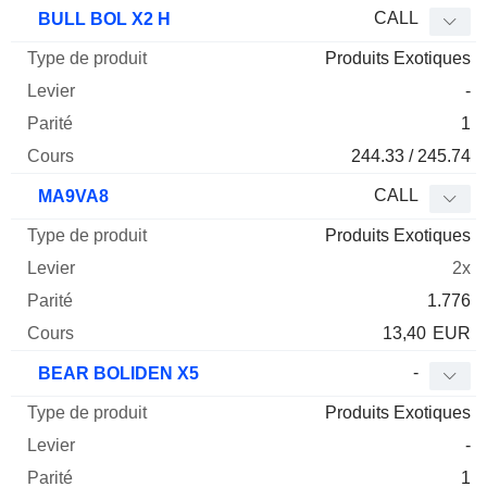
Type
CALL
BULL BOL X2 H
de
Produits Exotiques
Mnemo
Type
produit
Levier
Parité
Cours
-
1
244.33 / 245.74
CALL
MA9VA8
Produits Exotiques
2x
1.776
13,40
EUR
-
BEAR BOLIDEN X5
Produits Exotiques
-
1