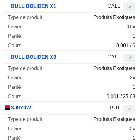
CALL
BULL BOLIDEN X1
Produits Exotiques
10x
1
0.001 / 6
CALL
BULL BOLIDEN X8
Produits Exotiques
8x
1
0.001 / 25.68
SJ9Y0W
PUT
Produits Exotiques
-3x
1