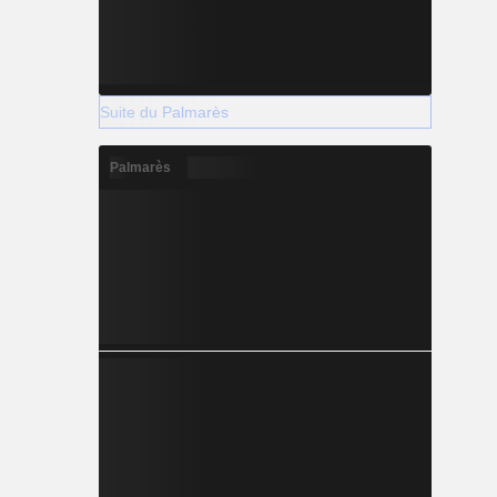
Suite du Palmarès
Palmarès