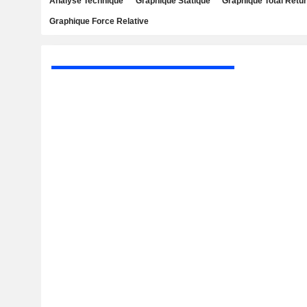
Analyse Technique
Graphique Statique
Graphique Total Retu
Graphique Force Relative