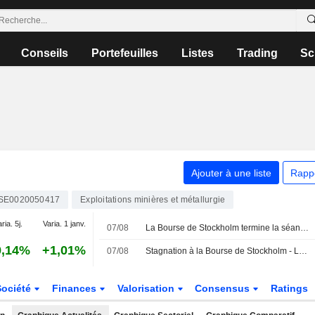
Conseils
Portefeuilles
Listes
Trading
Sc
Ajouter à une liste
Rapp
SE0020050417
Exploitations minières et métallurgie
ria. 5j.
Varia. 1 janv.
07/08
La Bourse de Stockholm termine la séance de vendredi dans le rouge - Lundin Gold progresse après ses résultats
9,14%
+1,01%
07/08
Stagnation à la Bourse de Stockholm - Lundin Gold progresse après ses résultats
Société
Finances
Valorisation
Consensus
Ratings