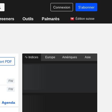
Connexion
S'abonner
reeners
Outils
Palmarès
Édition suisse
Indices
Europe
Amériques
Asie
ort PDF
FW
FW
Agenda
Secteur
Dérivés
Fonds et ETFs