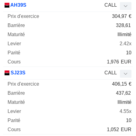
Prix
AH39S
CALL
d'exercice
Barrière
Maturité
Elasticité
304,97
€
Mnemo
Type
Parit
328,61
Illimité
2.42x
10
1,976
EUR
SJ23S
CALL
406,15
€
437,62
Illimité
4.55x
10
1,052
EUR