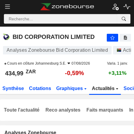
BID CORPORATION LIMITED
434,99
R
-0,59%
BID CORPORATION LIMITED
Analyses Zonebourse Bid Corporation Limited
Acti
Cours en clôture
Johannesburg S.E.
07/08/2026
Varia. 1 janv.
ZAR
-0,59%
434,99
+3,11%
Synthèse
Cotations
Graphiques
Actualités
Soci
Toute l'actualité
Reco analystes
Faits marquants
In
Analyses Zonebourse