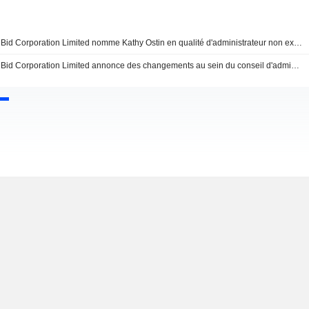
Bid Corporation Limited nomme Kathy Ostin en qualité d'administrateur non exécutif indépendant et membre du comité d'audit et des risques, avec effet au 15 mai 2026
Bid Corporation Limited annonce des changements au sein du conseil d'administration et des comités, effectifs au 14 novembre 2025