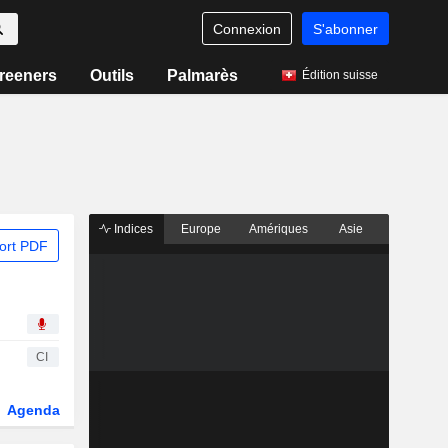
Connexion
S'abonner
reeners
Outils
Palmarès
Édition suisse
Indices
Europe
Amériques
Asie
ort PDF
CI
Agenda
Secteur
Fonds et ETFs