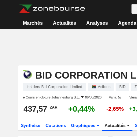
Marchés
Actualités
Analyses
Agenda
BID CORPORATION L
Insiders Bid Corporation Limited
Actions
BID
Z
Cours en clôture
Johannesburg S.E.
06/08/2026
Varia. 5j.
Varia
437,57
+0,44%
ZAR
-2,65%
+3
Synthèse
Cotations
Graphiques
Actualités