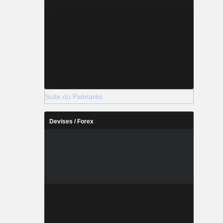
Suite du Palmarès
Devises / Forex