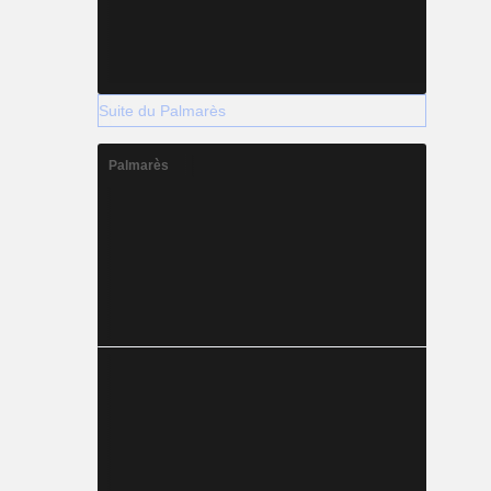
Suite du Palmarès
Palmarès