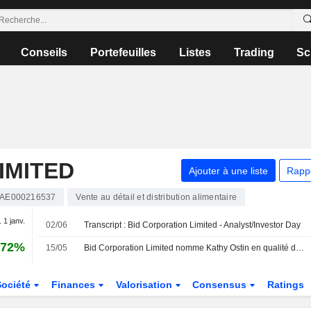
Conseils
Portefeuilles
Listes
Trading
Sc
IMITED
Ajouter à une liste
Rapp
AE000216537
Vente au détail et distribution alimentaire
. 1 janv.
02/06
Transcript : Bid Corporation Limited - Analyst/Investor Day
,72%
15/05
Bid Corporation Limited nomme Kathy Ostin en qualité d'administrateur non exécutif indépendant et membre du comité d'audit et des risques, avec effet au 15 mai 2026
Société
Finances
Valorisation
Consensus
Ratings