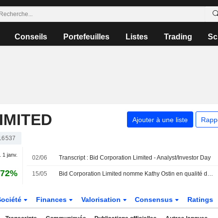
Conseils
Portefeuilles
Listes
Trading
Sc
IMITED
Ajouter à une liste
Rapp
16537
. 1 janv.
02/06
Transcript : Bid Corporation Limited - Analyst/Investor Day
,72%
15/05
Bid Corporation Limited nomme Kathy Ostin en qualité d'administrateur non exécutif indépendant et membre du comité d'audit et des risques, avec effet au 15 mai 2026
Société
Finances
Valorisation
Consensus
Ratings