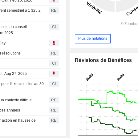
s Call, Feb 25, 2026
ent semestriel à 1 325,2
RE
 sein du conseil
CI
bre 2025
Plus de notations
 Day
 résolutions
RE
Révisions de Bénéfices
CI
ll, Aug 27, 2025
 pour l'exercice clos au 30
CI
 contexte difficile
RE
ices annuels
RE
r action en hausse de
RE