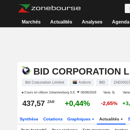
Marchés
Actualités
Analyses
Agenda
BID CORPORATION L
Bid Corporation Limited
Actions
BID
ZAE0002
Cours en clôture
Johannesburg S.E.
06/08/2026
Varia. 5j.
Varia
437,57
+0,44%
ZAR
-2,65%
+3
Synthèse
Cotations
Graphiques
Actualités