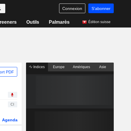
Connexion
S'abonner
reeners
Outils
Palmarès
Édition suisse
Indices
Europe
Amériques
Asie
ort PDF
CI
Agenda
Secteur
Fonds et ETFs