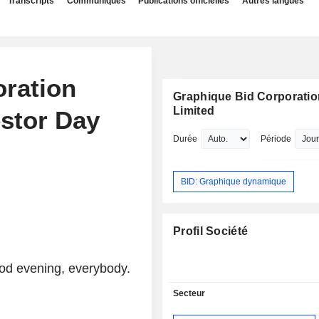
Transcripts
Communiqués
Publications officielles
Autres langues
oration
Graphique Bid Corporatio
Limited
estor Day
Durée
Période
BID: Graphique dynamique
Profil Société
od evening, everybody.
Secteur