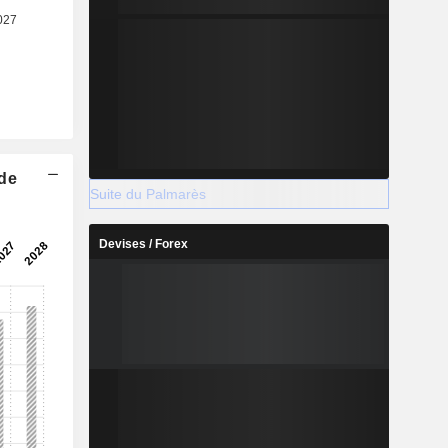
 de
Suite du Palmarès
Devises / Forex