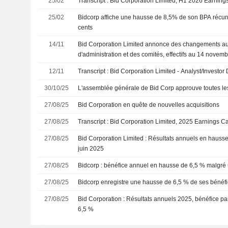
25/02
Transcript : Bid Corporation Limited, H1 2026 Earning
25/02
Bidcorp affiche une hausse de 8,5% de son BPA récurr
cents
14/11
Bid Corporation Limited annonce des changements au
d'administration et des comités, effectifs au 14 novem
12/11
Transcript : Bid Corporation Limited - Analyst/Investor
30/10/25
L'assemblée générale de Bid Corp approuve toutes les
27/08/25
Bid Corporation en quête de nouvelles acquisitions
27/08/25
Transcript : Bid Corporation Limited, 2025 Earnings Ca
27/08/25
Bid Corporation Limited : Résultats annuels en hausse
juin 2025
27/08/25
Bidcorp : bénéfice annuel en hausse de 6,5 % malgré un
27/08/25
Bidcorp enregistre une hausse de 6,5 % de ses bénéf
27/08/25
Bid Corporation : Résultats annuels 2025, bénéfice pa
6,5 %