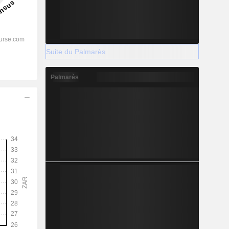
Suite du Palmarès
Palmarès