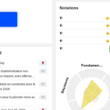
Notations
d
 Day
 d'administrateur non
CI
s risques, avec effet au
iaire en numéraire pour le
CI
rs 2026
ls pour la période close au
CI