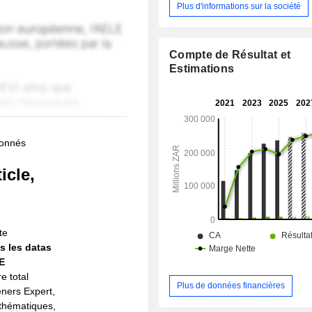
Plus d'informations sur la société
Compte de Résultat et
Estimations
bonnés
icle,
!
te
s les datas
IE
e total
Plus de données financières
eners Expert,
s thématiques,