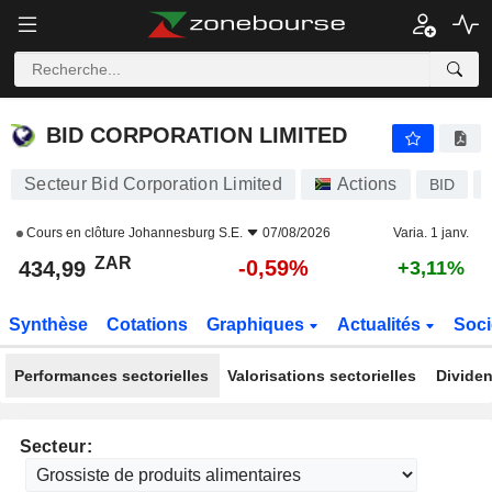
BID CORPORATION LIMITED
434,99
R
-0,59%
BID CORPORATION LIMITED
Secteur Bid Corporation Limited
Actions
BID
Cours en clôture
Johannesburg S.E.
07/08/2026
Varia. 1 janv.
ZAR
-0,59%
434,99
+3,11%
Synthèse
Cotations
Graphiques
Actualités
Soci
Performances sectorielles
Valorisations sectorielles
Dividen
Secteur: