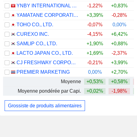
YNBY INTERNATIONAL LIMITED
-1,22%
+0,83%
YAMATANE CORPORATION
+3,39%
-0,28%
TOHO CO., LTD.
-0,07%
0,00%
CUREXO INC.
-4,15%
+6,42%
SAMLIP CO., LTD.
+1,90%
+0,88%
LACTO JAPAN CO., LTD.
+1,69%
-2,37%
CJ FRESHWAY CORPORATION
-0,21%
+3,99%
PREMIER MARKETING
0,00%
+2,70%
Moyenne
+0,53%
+0,58%
Moyenne pondérée par Capi.
+0,02%
-1,98%
Grossiste de produits alimentaires