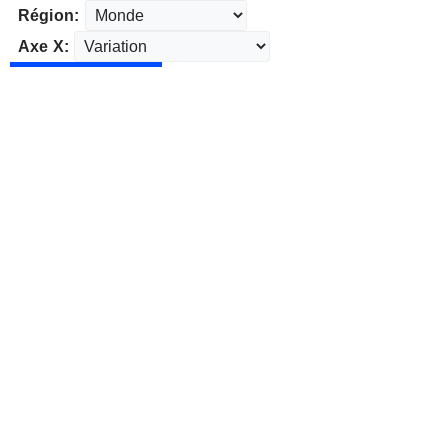
Région:
Axe X: