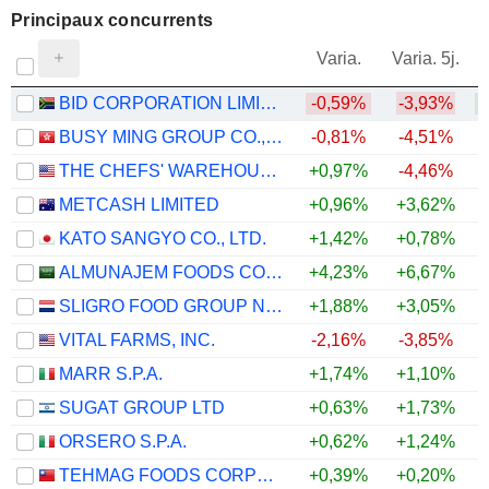
Principaux concurrents
V
Varia.
Varia. 5j.
BID CORPORATION LIMITED
-0,59%
-3,93%
BUSY MING GROUP CO., LTD.
-0,81%
-4,51%
THE CHEFS' WAREHOUSE, INC.
+0,97%
-4,46%
+
METCASH LIMITED
+0,96%
+3,62%
KATO SANGYO CO., LTD.
+1,42%
+0,78%
ALMUNAJEM FOODS COMPANY
+4,23%
+6,67%
SLIGRO FOOD GROUP N.V.
+1,88%
+3,05%
VITAL FARMS, INC.
-2,16%
-3,85%
MARR S.P.A.
+1,74%
+1,10%
SUGAT GROUP LTD
+0,63%
+1,73%
ORSERO S.P.A.
+0,62%
+1,24%
TEHMAG FOODS CORPORATION
+0,39%
+0,20%