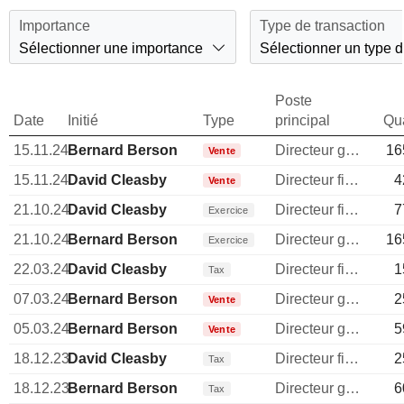
Importance
Type de transaction
Sélectionner une importance
Sélectionner un type d
Poste
Date
Initié
Type
principal
Qua
15.11.24
Bernard Berson
Directeur general
16
Vente
15.11.24
David Cleasby
Directeur financier
4
Vente
21.10.24
David Cleasby
Directeur financier
7
Exercice
21.10.24
Bernard Berson
Directeur general
16
Exercice
22.03.24
David Cleasby
Directeur financier
1
Tax
07.03.24
Bernard Berson
Directeur general
2
Vente
05.03.24
Bernard Berson
Directeur general
5
Vente
18.12.23
David Cleasby
Directeur financier
2
Tax
18.12.23
Bernard Berson
Directeur general
6
Tax