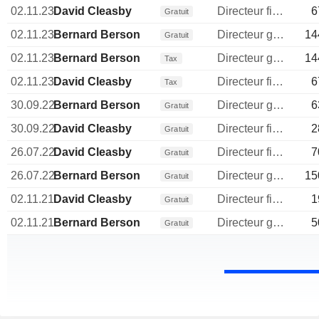
02.11.23
David Cleasby
Directeur financier
6
Gratuit
02.11.23
Bernard Berson
Directeur general
14
Gratuit
02.11.23
Bernard Berson
Directeur general
14
Tax
02.11.23
David Cleasby
Directeur financier
6
Tax
30.09.22
Bernard Berson
Directeur general
6
Gratuit
30.09.22
David Cleasby
Directeur financier
2
Gratuit
26.07.22
David Cleasby
Directeur financier
7
Gratuit
26.07.22
Bernard Berson
Directeur general
15
Gratuit
02.11.21
David Cleasby
Directeur financier
1
Gratuit
02.11.21
Bernard Berson
Directeur general
5
Gratuit