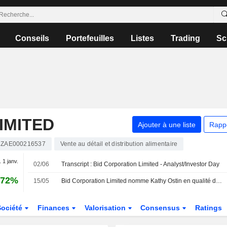
Conseils
Portefeuilles
Listes
Trading
Sc
IMITED
Ajouter à une liste
Rapp
ZAE000216537
Vente au détail et distribution alimentaire
. 1 janv.
02/06
Transcript : Bid Corporation Limited - Analyst/Investor Day
,72%
15/05
Bid Corporation Limited nomme Kathy Ostin en qualité d'administrateur non exécutif indépendant et membre du comité d'audit et des risques, avec effet au 15 mai 2026
Société
Finances
Valorisation
Consensus
Ratings