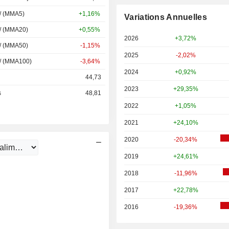
 / (MMA5)
+1,16%
Variations Annuelles
 / (MMA20)
+0,55%
2026
+3,72%
 / (MMA50)
-1,15%
2025
-2,02%
 / (MMA100)
-3,64%
2024
+0,92%
44,73
2023
+29,35%
s
48,81
2022
+1,05%
2021
+24,10%
2020
-20,34%
2019
+24,61%
2018
-11,96%
2017
+22,78%
2016
-19,36%