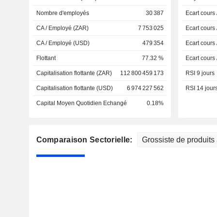
Nombre d'employés
30 387
Ecart cours
CA / Employé (ZAR)
7 753 025
Ecart cours
CA / Employé (USD)
479 354
Ecart cours
Flottant
77.32 %
Ecart cours
Capitalisation flottante (ZAR)
112 800 459 173
RSI 9 jours
Capitalisation flottante (USD)
6 974 227 562
RSI 14 jour
Capital Moyen Quotidien Echangé
0.18%
Comparaison Sectorielle: