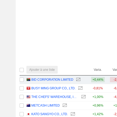
Ajouter à une liste
Varia.
Var
BID CORPORATION LIMITED
+0,44%
-2
BUSY MING GROUP CO., LTD.
-0,81%
-6
THE CHEFS' WAREHOUSE, INC.
+1,00%
-4
METCASH LIMITED
+0,96%
+1
KATO SANGYO CO., LTD.
+1,42%
-2