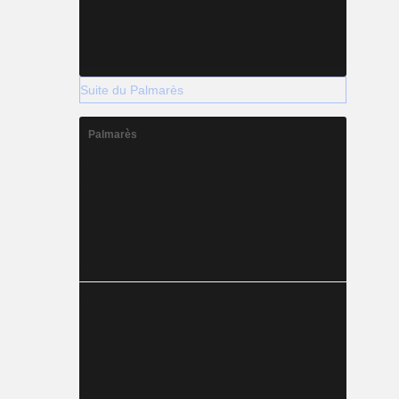
Suite du Palmarès
Palmarès