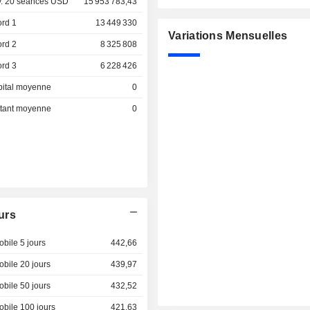
. 20 séances USD
15 953 783,43
ord 1
13 449 330
Variations Mensuelles
ord 2
8 325 808
ord 3
6 228 426
pital moyenne
0
ottant moyenne
0
urs
bile 5 jours
442,66
bile 20 jours
439,97
bile 50 jours
432,52
bile 100 jours
421,63