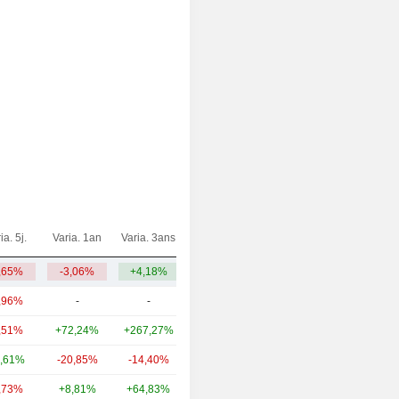
ia. 5j.
Varia. 1an
Varia. 3ans
Capi.($)
,65%
-3,06%
+4,18%
8,99 Md
,96%
-
-
10,33 Md
,51%
+72,24%
+267,27%
4,45 Md
,61%
-20,85%
-14,40%
2,41 Md
,73%
+8,81%
+64,83%
1,21 Md