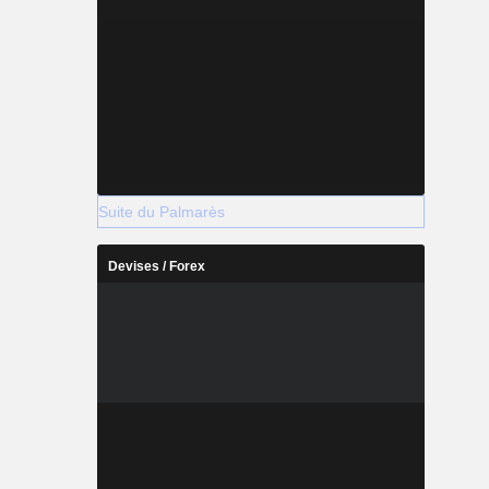
Suite du Palmarès
Devises / Forex