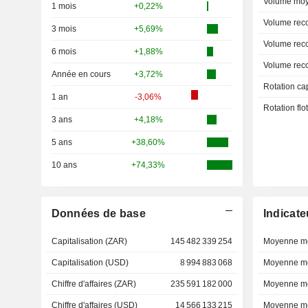
Volume moy
1 mois
+0,22%
Volume rec
3 mois
+5,69%
Volume rec
6 mois
+1,88%
Volume rec
Année en cours
+3,72%
Rotation ca
1 an
-3,06%
Rotation fl
3 ans
+4,18%
5 ans
+38,60%
10 ans
+74,33%
Données de base
Indicate
Capitalisation (ZAR)
145 482 339 254
Moyenne mo
Capitalisation (USD)
8 994 883 068
Moyenne mo
Chiffre d'affaires (ZAR)
235 591 182 000
Moyenne mo
Chiffre d'affaires (USD)
14 566 133 215
Moyenne mo