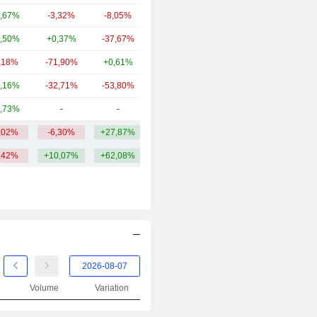
,67%
-3,32%
-8,05%
1,02 Md
,50%
+0,37%
-37,67%
539 M
,18%
-71,90%
+0,61%
536 M
,16%
-32,71%
-53,80%
458 M
,73%
-
-
400 M
,02%
-6,30%
+27,87%
3,03 Md
,42%
+10,07%
+62,08%
Volume
Variation