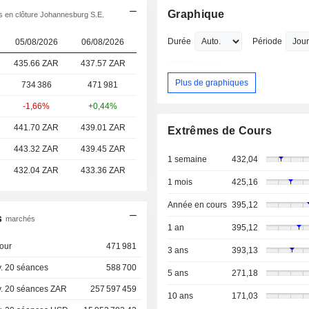
Graphique
 en clôture Johannesburg S.E.
Durée
Période
05/08/2026
06/08/2026
435.66 ZAR
437.57 ZAR
Plus de graphiques
734 386
471 981
-1,66%
+0,44%
441.70 ZAR
439.01 ZAR
Extrêmes de Cours
443.32 ZAR
439.45 ZAR
1 semaine
432,04
432.04 ZAR
433.36 ZAR
1 mois
425,16
Année en cours
395,12
s
marchés
1 an
395,12
our
471 981
3 ans
393,13
. 20 séances
588 700
5 ans
271,18
. 20 séances ZAR
257 597 459
10 ans
171,03