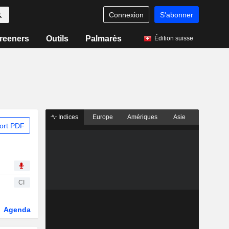
Connexion
S'abonner
reeners
Outils
Palmarès
Édition suisse
Indices
Europe
Amériques
Asie
ort PDF
CI
Agenda
Secteur
Fonds et ETFs