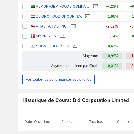
ALMUNAJEM FOODS COMPANY
+4,23%
+6
SLIGRO FOOD GROUP N.V.
+1,88%
+1
VITAL FARMS, INC.
-2,32%
-3
MARR S.P.A.
+1,74%
+0
SUGAT GROUP LTD
+0,63%
+1
Moyenne
+0,99%
-1
Moyenne pondérée par Capi.
+0,31%
-3
Voir toutes les performances sectorielles
Historique de Cours: Bid Corporation Limited
Date
Ouverture
Plus haut
Plus bas
Clôture