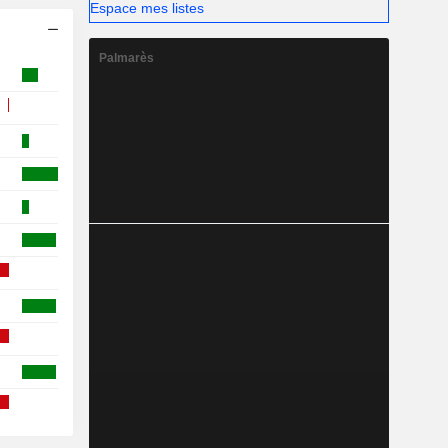
Espace mes listes
Palmarès