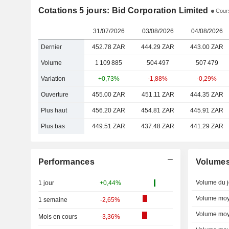
Cotations 5 jours: Bid Corporation Limited
Cours
31/07/2026
03/08/2026
04/08/2026
Dernier
452.78 ZAR
444.29 ZAR
443.00 ZAR
Volume
1 109 885
504 497
507 479
Variation
+0,73%
-1,88%
-0,29%
Ouverture
455.00 ZAR
451.11 ZAR
444.35 ZAR
Plus haut
456.20 ZAR
454.81 ZAR
445.91 ZAR
Plus bas
449.51 ZAR
437.48 ZAR
441.29 ZAR
Performances
Volume
Volume du j
1 jour
+0,44%
Volume moy
1 semaine
-2,65%
Volume moy
Mois en cours
-3,36%