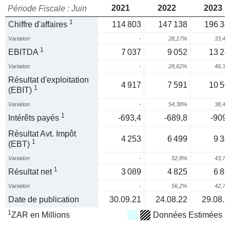
2021
2022
2023
Période Fiscale : Juin
1
Chiffre d'affaires
114 803
147 138
196 34
Variation
-
28,17%
33,4
1
EBITDA
7 037
9 052
13 24
Variation
-
28,62%
46,3
Résultat d'exploitation
4 917
7 591
10 50
1
(EBIT)
Variation
-
54,38%
38,4
1
Intérêts payés
-693,4
-689,8
-909,
Résultat Avt. Impôt
4 253
6 499
9 34
1
(EBT)
Variation
-
52,8%
43,7
1
Résultat net
3 089
4 825
6 88
Variation
-
56,2%
42,7
Date de publication
30.09.21
24.08.22
29.08.2
1
ZAR en Millions
Données Estimées