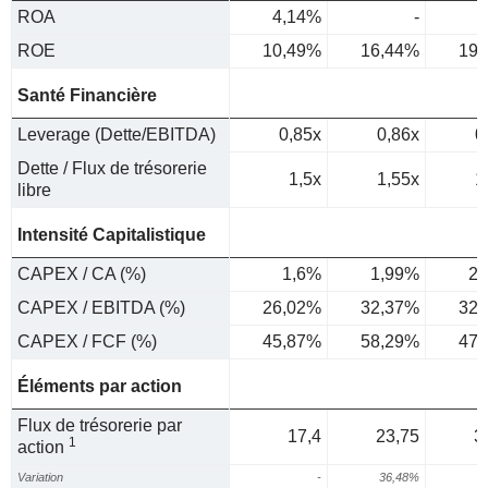
ROA
4,14%
-
7
ROE
10,49%
16,44%
19,
Santé Financière
Leverage (Dette/EBITDA)
0,85x
0,86x
0
Dette / Flux de trésorerie
1,5x
1,55x
1
libre
Intensité Capitalistique
CAPEX / CA (%)
1,6%
1,99%
2,
CAPEX / EBITDA (%)
26,02%
32,37%
32,
CAPEX / FCF (%)
45,87%
58,29%
47,
Éléments par action
Flux de trésorerie par
17,4
23,75
3
1
action
Variation
-
36,48%
6