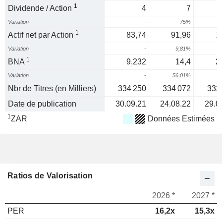
1
Dividende / Action
4
7
Variation
-
75%
3
1
Actif net par Action
83,74
91,96
1
Variation
-
9,81%
2
1
BNA
9,232
14,4
2
Variation
-
56,01%
4
Nbr de Titres (en Milliers)
334 250
334 072
333
Date de publication
30.09.21
24.08.22
29.0
1
ZAR
Données Estimées
Ratios de Valorisation
2026 *
2027 *
PER
16,2x
15,3x