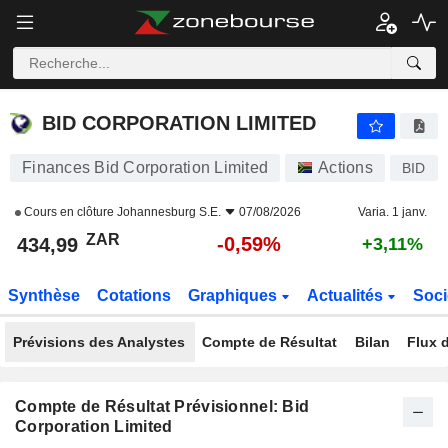
BID CORPORATION LIMITED
434,99
R
-0,59%
BID CORPORATION LIMITED
Finances Bid Corporation Limited
Actions
BID
Cours en clôture
Johannesburg S.E.
07/08/2026
Varia. 1 janv.
ZAR
-0,59%
434,99
+3,11%
Synthèse
Cotations
Graphiques
Actualités
Soci
Prévisions des Analystes
Compte de Résultat
Bilan
Flux d
Compte de Résultat Prévisionnel: Bid
Corporation Limited