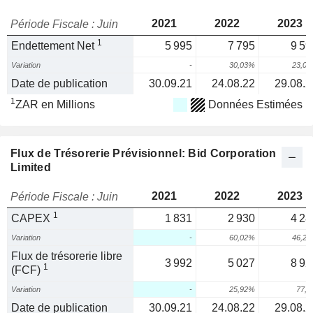
2021
2022
2023
Période Fiscale : Juin
1
Endettement Net
5 995
7 795
9 59
Variation
-
30,03%
23,0
Date de publication
30.09.21
24.08.22
29.08.2
1
ZAR en Millions
Données Estimées
Flux de Trésorerie Prévisionnel: Bid Corporation
Limited
2021
2022
2023
Période Fiscale : Juin
1
CAPEX
1 831
2 930
4 28
Variation
-
60,02%
46,2
Flux de trésorerie libre
3 992
5 027
8 92
1
(FCF)
Variation
-
25,92%
77,
Date de publication
30.09.21
24.08.22
29.08.2