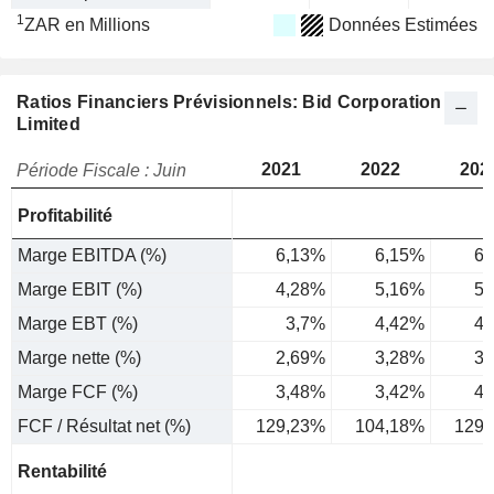
1
ZAR en Millions
Données Estimées
Ratios Financiers Prévisionnels: Bid Corporation
Limited
2021
2022
202
Période Fiscale : Juin
Profitabilité
Marge EBITDA (%)
6,13%
6,15%
6,
Marge EBIT (%)
4,28%
5,16%
5,
Marge EBT (%)
3,7%
4,42%
4,
Marge nette (%)
2,69%
3,28%
3,
Marge FCF (%)
3,48%
3,42%
4,
FCF / Résultat net (%)
129,23%
104,18%
129,
Rentabilité