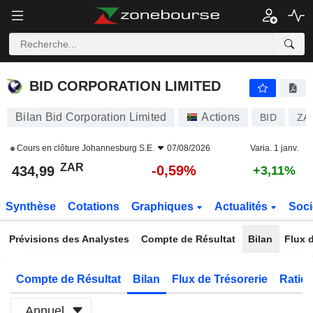
BID CORPORATION LIMITED
434,99
R
-0,59%
BID CORPORATION LIMITED
Bilan Bid Corporation Limited
Actions
BID
ZA
Cours en clôture
Johannesburg S.E.
07/08/2026
Varia. 1 janv.
ZAR
-0,59%
434,99
+3,11%
Synthèse
Cotations
Graphiques
Actualités
Soci
Prévisions des Analystes
Compte de Résultat
Bilan
Flux d
Compte de Résultat
Bilan
Flux de Trésorerie
Ratios
Annuel