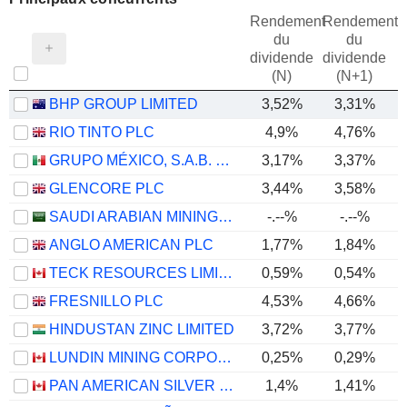
Rendement
Rendement
du
du
dividende
dividende
(N)
(N+1)
BHP GROUP LIMITED
3,52%
3,31%
RIO TINTO PLC
4,9%
4,76%
GRUPO MÉXICO, S.A.B. DE C.V.
3,17%
3,37%
GLENCORE PLC
3,44%
3,58%
SAUDI ARABIAN MINING COMPANY (MAADEN)
-.--%
-.--%
ANGLO AMERICAN PLC
1,77%
1,84%
TECK RESOURCES LIMITED
0,59%
0,54%
FRESNILLO PLC
4,53%
4,66%
HINDUSTAN ZINC LIMITED
3,72%
3,77%
LUNDIN MINING CORPORATION
0,25%
0,29%
PAN AMERICAN SILVER CORP.
1,4%
1,41%