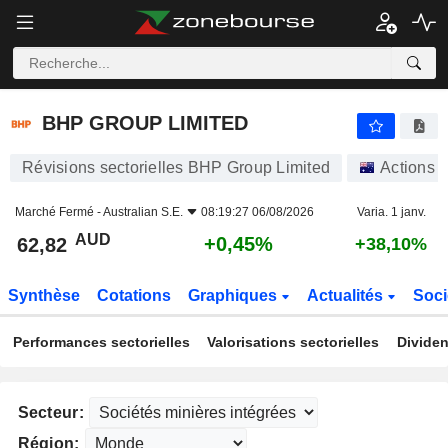
BHP GROUP LIMITED
62,82
$
+0,45%
BHP GROUP LIMITED
Révisions sectorielles BHP Group Limited
Actions
Marché Fermé -
Australian S.E.
08:19:27 06/08/2026
Varia. 1 janv.
AUD
+0,45%
62,82
+38,10%
Synthèse
Cotations
Graphiques
Actualités
Soci
Performances sectorielles
Valorisations sectorielles
Dividen
Secteur:
Région: