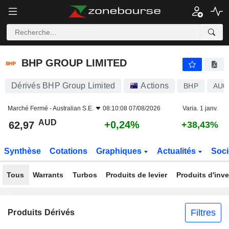
BHP GROUP LIMITED
62,97
$
+0,24%
BHP GROUP LIMITED
Dérivés BHP Group Limited
Actions
BHP
AU0
Marché Fermé -
Australian S.E.
08:10:08 07/08/2026
Varia. 1 janv.
AUD
+0,24%
62,97
+38,43%
Synthèse
Cotations
Graphiques
Actualités
Soci
Tous
Warrants
Turbos
Produits de levier
Produits d'inv
Filtres
Produits Dérivés