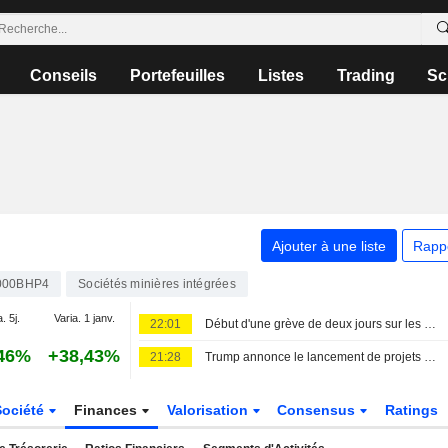
Conseils
Portefeuilles
Listes
Trading
Sc
Ajouter à une liste
Rapp
000BHP4
Sociétés minières intégrées
. 5j.
Varia. 1 janv.
22:01
Début d'une grève de deux jours sur les sites de minerai de fer de BHP à Port Hedland
46%
+38,43%
21:28
Trump annonce le lancement de projets miniers aux États-Unis pour un montant de 3 milliards de dollars
Société
Finances
Valorisation
Consensus
Ratings