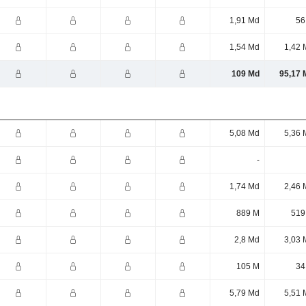
1,91 Md
56
1,54 Md
1,42 
109 Md
95,17 
5,08 Md
5,36 
-
1,74 Md
2,46 
889 M
519
2,8 Md
3,03 
105 M
34
5,79 Md
5,51 