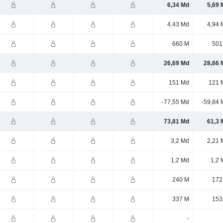
6,34 Md
5,69 
4,43 Md
4,94 
660 M
501
26,69 Md
28,66 
151 Md
121 
-77,55 Md
-59,84 
73,81 Md
61,3 
3,2 Md
2,21 
1,2 Md
1,2 
240 M
172
337 M
153
-