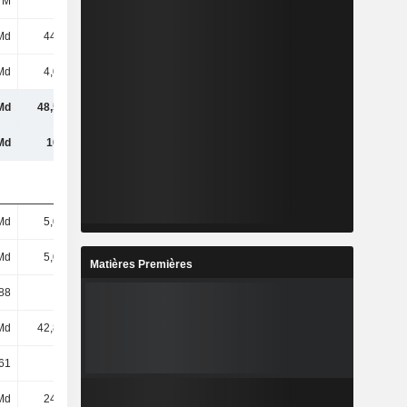
 M
13 M
-15 M
-2 M
Md
44,5 Md
44,81 Md
47,66 Md
Md
4,03 Md
4,31 Md
4,55 Md
Md
48,53 Md
49,12 Md
52,22 Md
Md
101 Md
102 Md
109 Md
Md
5,06 Md
5,07 Md
5,08 Md
Md
5,06 Md
5,07 Md
5,08 Md
Matières Premières
88
8,79
8,84
9,39
Md
42,89 Md
43,09 Md
45,74 Md
61
8,47
8,5
9,01
Md
24,1 Md
22,23 Md
25,55 Md