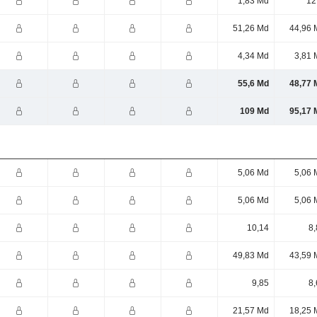
1,83 Md
12
51,26 Md
44,96 
4,34 Md
3,81 
55,6 Md
48,77 
109 Md
95,17 
5,06 Md
5,06 
5,06 Md
5,06 
10,14
8,
49,83 Md
43,59 
9,85
8,
21,57 Md
18,25 