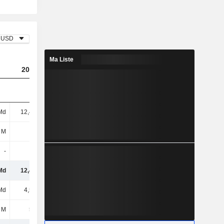
USD
Ma Liste
2023
2024
2025
Md
12,43 Md
12,5 Md
11,89 Md
 M
29 M
-
-
-
34 M
29 M
50 M
Md
12,49 Md
12,53 Md
11,94 Md
Md
4,59 Md
5,17 Md
4,12 Md
 M
508 M
314 M
545 M