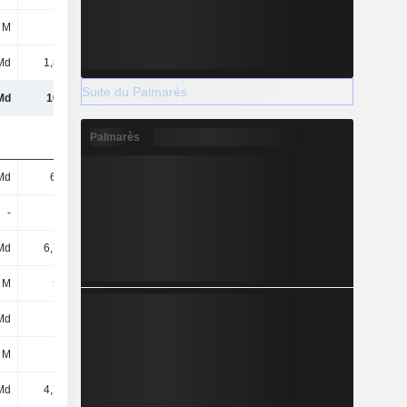
 M
56 M
67 M
78 M
Md
1,81 Md
1,91 Md
2,46 Md
Suite du Palmarès
Md
101 Md
102 Md
109 Md
Palmarès
Md
6,3 Md
6,72 Md
6,64 Md
-
5 M
3 M
1 M
Md
6,79 Md
1,57 Md
1,38 Md
 M
521 M
686 M
641 M
Md
611 M
884 M
900 M
 M
47 M
90 M
47 M
Md
4,77 Md
4,34 Md
6,04 Md