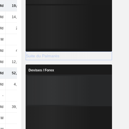
Md
19,04 Md
14,3 Md
15,64 Md
Md
14,28 Md
17,54 Md
21,22 Md
Md
2,5 Md
2,43 Md
2,31 Md
 M
50 M
48 M
51 M
Md
4,3 Md
3,33 Md
3,51 Md
Suite du Palmarès
Md
12,59 Md
15,6 Md
13,84 Md
Devises / Forex
Md
52,77 Md
53,24 Md
56,57 Md
Md
4,74 Md
4,9 Md
5,02 Md
-
-
-
-
Md
39,79 Md
39,96 Md
42,67 Md
 M
-41 M
-36 M
-18 M