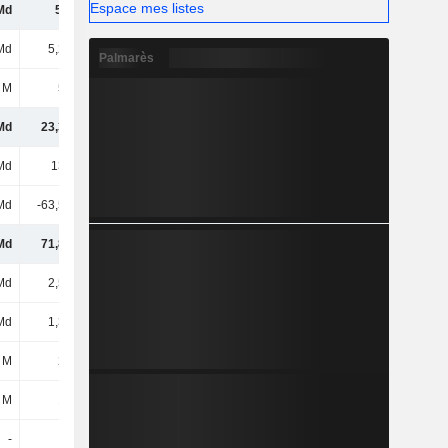
Espace mes listes
Md
5,1 Md
5,48 Md
4,66 Md
Md
5,22 Md
5,83 Md
5,54 Md
Palmarès
 M
538 M
497 M
687 M
Md
23,35 Md
24,34 Md
22,83 Md
Md
135 Md
142 Md
152 Md
Md
-63,53 Md
-70,58 Md
-75,13 Md
Md
71,82 Md
71,63 Md
76,46 Md
Md
2,51 Md
2,39 Md
4,76 Md
Md
1,39 Md
1,34 Md
1,34 Md
 M
221 M
377 M
583 M
 M
148 M
170 M
137 M
-
-
137 M
147 M