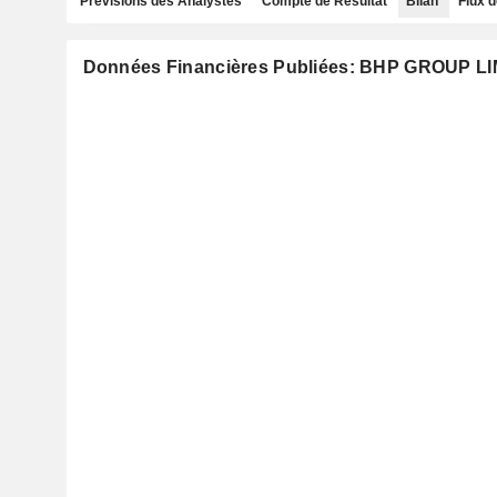
Prévisions des Analystes
Compte de Résultat
Bilan
Flux d
Données Financières Publiées: BHP GROUP L