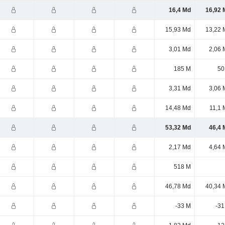
16,4 Md
16,92 
15,93 Md
13,22 
3,01 Md
2,06 
185 M
50
3,31 Md
3,06 
14,48 Md
11,1 
53,32 Md
46,4 
2,17 Md
4,64 
518 M
46,78 Md
40,34 
-33 M
-31