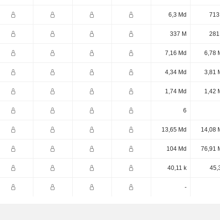
6,3 Md
713
337 M
281
7,16 Md
6,78 
4,34 Md
3,81 
1,74 Md
1,42 
6
13,65 Md
14,08 
104 Md
76,91 
40,11 k
45,
-