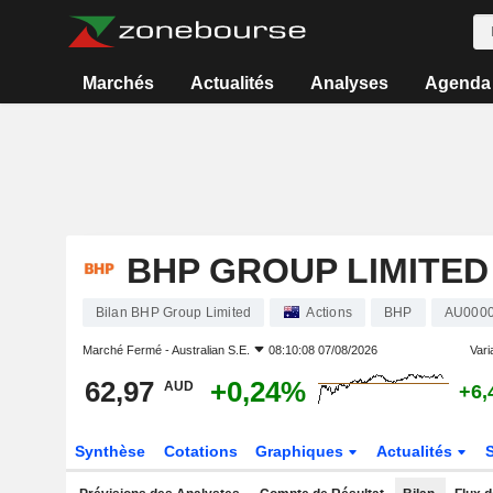
Marchés
Actualités
Analyses
Agenda
BHP GROUP LIMITED
Bilan BHP Group Limited
Actions
BHP
AU000
Marché Fermé -
Australian S.E.
08:10:08 07/08/2026
Varia
62,97
+0,24%
AUD
+6,
Synthèse
Cotations
Graphiques
Actualités