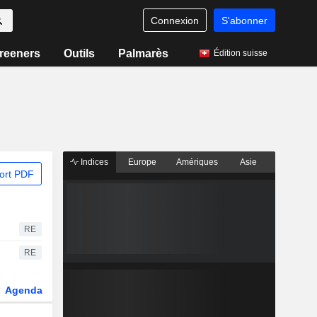
Connexion
S'abonner
reeners
Outils
Palmarès
Édition suisse
Indices
Europe
Amériques
Asie
ort PDF
RE
RE
Agenda
Secteur
Dérivés
Fonds et ETFs