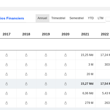
ios Financiers
Annuel
Trimestriel
Semestriel
YTD
LTM
2017
2018
2019
2020
2021
2022
15,25 Md
17,24 
3 M
303
20 M
15,27 Md
17,54 
6,06 Md
5,43 
279 M
263