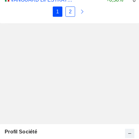
0,
1
2
Profil Société