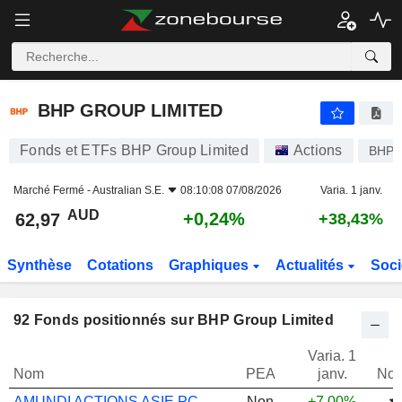
BHP GROUP LIMITED
62,97
$
+0,24%
BHP GROUP LIMITED
Fonds et ETFs BHP Group Limited
Actions
BHP
Marché Fermé -
Australian S.E.
08:10:08 07/08/2026
Varia. 1 janv.
AUD
+0,24%
62,97
+38,43%
Synthèse
Cotations
Graphiques
Actualités
Soci
92
Fonds positionnés sur BHP Group Limited
Varia. 1
Nom
PEA
janv.
Not
AMUNDI ACTIONS ASIE PC
Non
+7,00%