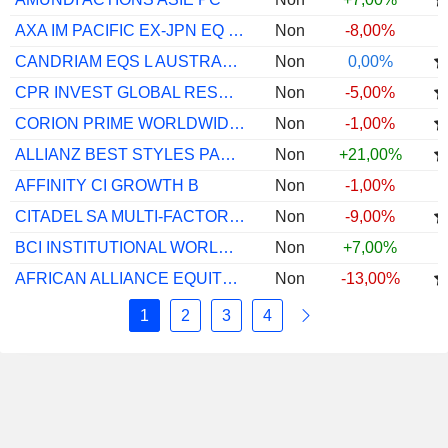
AXA IM PACIFIC EX-JPN EQ QI B(Â¬)
Non
-8,00%
CANDRIAM EQS L AUSTRALIA C AUD CAP
Non
0,00%
CPR INVEST GLOBAL RESOURCES A EUR ACC
Non
-5,00%
CORION PRIME WORLDWIDE EQUITY FUND A
Non
-1,00%
ALLIANZ BEST STYLES PACIFIC EQ IT8 H EUR
Non
+21,00%
AFFINITY CI GROWTH B
Non
-1,00%
CITADEL SA MULTI-FACTOR EQUITY H4 B1
Non
-9,00%
BCI INSTITUTIONAL WORLDWIDE FLEX GR A
Non
+7,00%
AFRICAN ALLIANCE EQUITY PRESCIENT B3
Non
-13,00%
1
2
3
4