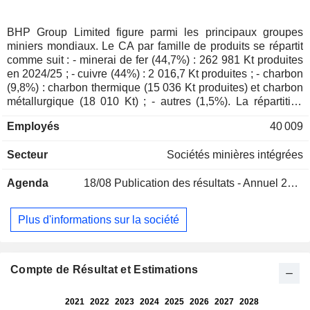
BHP Group Limited figure parmi les principaux groupes
miniers mondiaux. Le CA par famille de produits se répartit
comme suit : - minerai de fer (44,7%) : 262 981 Kt produites
en 2024/25 ; - cuivre (44%) : 2 016,7 Kt produites ; - charbon
(9,8%) : charbon thermique (15 036 Kt produites) et charbon
métallurgique (18 010 Kt) ; - autres (1,5%). La répartition
géographique du CA est la suivante : Australie (5%), Chine
Employés
40 009
(62,6%), Japon (8,1%), Corée du Sud (5,2%), Inde (5,2%),
Asie (6,5%), Amérique du Nord (4,4%), Europe (2,2%) et
Secteur
Sociétés minières intégrées
Amérique du Sud (0,8%).
Agenda
18/08
Publication des résultats - Annuel 2026
Plus d'informations sur la société
Compte de Résultat et Estimations