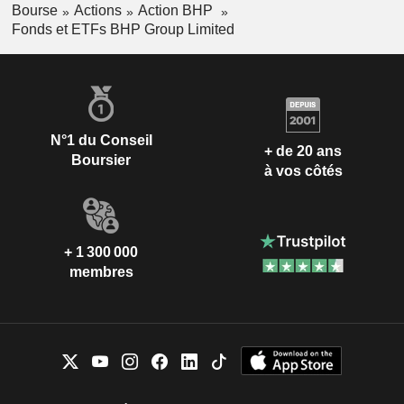
Bourse
Actions
Action BHP
Fonds et ETFs BHP Group Limited
N°1 du Conseil
+ de 20 ans
Boursier
à vos côtés
+ 1 300 000
membres