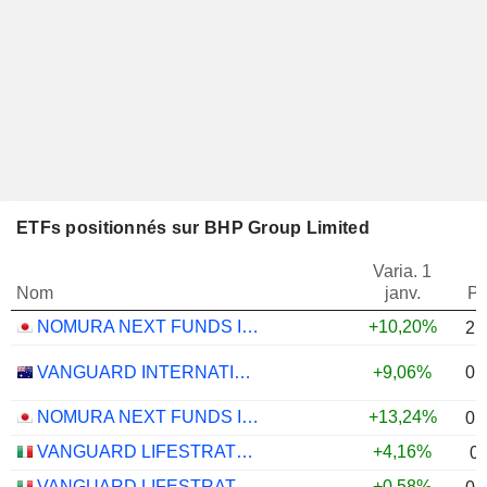
ETFs positionnés sur BHP Group Limited
Varia. 1
Nom
janv.
Po
NOMURA NEXT FUNDS INTERNATIONAL EQUITY MSCI-KOKUSAI (YEN-HEDGED) ETF - JPY
+10,20%
2,
0,
VANGUARD INTERNATIONAL EQUITY INDEX FUNDS - VANGUARD FTSE ALL-WORLD EX-US ETF
+9,06%
NOMURA NEXT FUNDS INTERNATIONAL EQUITY MSCI-KOKUSAI (UNHEDGED) ETF - JPY
+13,24%
0,
VANGUARD LIFESTRATEGY 40% EQUITY UCITS ETF - DISTRIBUTING - EUR
+4,16%
0
VANGUARD LIFESTRATEGY 20% EQUITY UCITS ETF - DISTRIBUTING - EUR
+0,58%